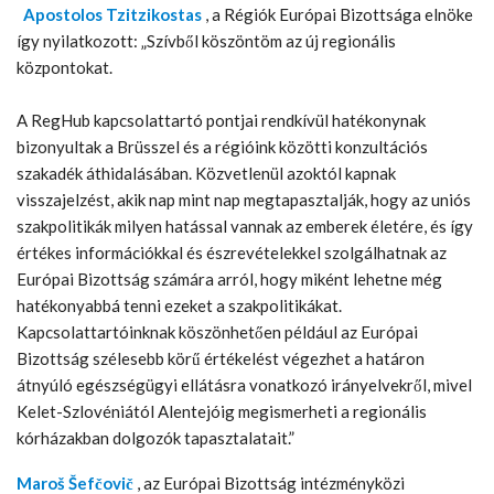
Apostolos Tzitzikostas
, a Régiók Európai Bizottsága elnöke
így nyilatkozott: „Szívből köszöntöm az új regionális
központokat.
‎A RegHub kapcsolattartó pontjai rendkívül hatékonynak
bizonyultak a Brüsszel és a régióink közötti konzultációs
szakadék áthidalásában. Közvetlenül azoktól kapnak
visszajelzést, akik nap mint nap megtapasztalják, hogy az uniós
szakpolitikák milyen hatással vannak az emberek életére, és így
értékes információkkal és észrevételekkel szolgálhatnak az
Európai Bizottság számára arról, hogy miként lehetne még
hatékonyabbá tenni ezeket a szakpolitikákat.
Kapcsolattartóinknak köszönhetően például az Európai
Bizottság szélesebb körű értékelést végezhet a határon
átnyúló egészségügyi ellátásra vonatkozó irányelvekről, mivel
Kelet-Szlovéniától Alentejóig megismerheti a regionális
kórházakban dolgozók tapasztalatait.”
Maroš Šefčovič
, az Európai Bizottság intézményközi