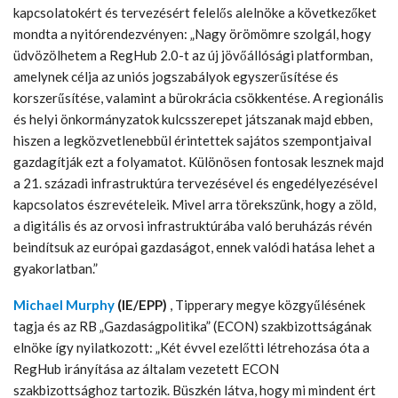
kapcsolatokért és tervezésért felelős alelnöke a következőket
mondta a nyitórendezvényen: „Nagy örömömre szolgál, hogy
üdvözölhetem a RegHub 2.0-t az új jövőállósági platformban,
amelynek célja az uniós jogszabályok egyszerűsítése és
korszerűsítése, valamint a bürokrácia csökkentése. A regionális
és helyi önkormányzatok kulcsszerepet játszanak majd ebben,
hiszen a legközvetlenebbül érintettek sajátos szempontjaival
gazdagítják ezt a folyamatot. Különösen fontosak lesznek majd
a 21. századi infrastruktúra tervezésével és engedélyezésével
kapcsolatos észrevételeik. Mivel arra törekszünk, hogy a zöld,
a digitális és az orvosi infrastruktúrába való beruházás révén
beindítsuk az európai gazdaságot, ennek valódi hatása lehet a
gyakorlatban.”
Michael Murphy
(IE/EPP)
, Tipperary megye közgyűlésének
tagja és az RB „Gazdaságpolitika” (ECON) szakbizottságának
elnöke így nyilatkozott: „Két évvel ezelőtti létrehozása óta a
RegHub irányítása az általam vezetett ECON
szakbizottsághoz tartozik. Büszkén látva, hogy mi mindent ért