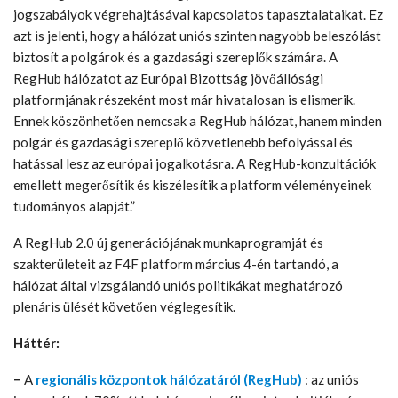
jogszabályok végrehajtásával kapcsolatos tapasztalataikat. Ez
azt is jelenti, hogy a hálózat uniós szinten nagyobb beleszólást
biztosít a polgárok és a gazdasági szereplők számára. A
RegHub hálózatot az Európai Bizottság jövőállósági
platformjának részeként most már hivatalosan is elismerik.
Ennek köszönhetően nemcsak a RegHub hálózat, hanem minden
polgár és gazdasági szereplő közvetlenebb befolyással és
hatással lesz az európai jogalkotásra. A RegHub-konzultációk
emellett megerősítik és kiszélesítik a platform véleményeinek
tudományos alapját.”
A RegHub 2.0 új generációjának munkaprogramját és
szakterületeit az F4F platform március 4-én tartandó, a
hálózat által vizsgálandó uniós politikákat meghatározó
plenáris ülését követően véglegesítik.
Háttér:
−
A
regionális központok hálózatáról (RegHub)
: az uniós