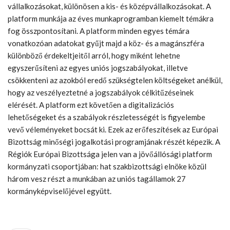
vállalkozásokat, különösen a kis- és középvállalkozásokat. A
platform munkája az éves munkaprogramban kiemelt témákra
fog összpontosítani. A platform minden egyes témára
vonatkozóan adatokat gyűjt majd a köz- és a magánszféra
különböző érdekeltjeitől arról, hogy miként lehetne
egyszerűsíteni az egyes uniós jogszabályokat, illetve
csökkenteni az azokból eredő szükségtelen költségeket anélkül,
hogy az veszélyeztetné a jogszabályok célkitűzéseinek
elérését. A platform ezt követően a digitalizációs
lehetőségeket és a szabályok részletességét is figyelembe
vevő véleményeket bocsát ki. Ezek az erőfeszítések az Európai
Bizottság minőségi jogalkotási programjának részét képezik. A
Régiók Európai Bizottsága jelen van a jövőállósági platform
kormányzati csoportjában: hat szakbizottsági elnöke közül
három vesz részt a munkában az uniós tagállamok 27
kormányképviselőjével együtt.