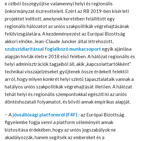
e célból összegyűjtse valamennyi helyi és regionális
önkormányzat észrevételeit. Ezért az RB 2019-ben kísérleti
projektet indított, amelynek keretében felállított egy
regionális hálózatot az uniós szakpolitikák végrehajtásának
felülvizsgálatára. A kezdeményezést az Európai Bizottság
akkori elnöke, Jean-Claude Juncker által létrehozott,
szubszidiaritással foglalkozó munkacsoport
egyik ajánlása
alapján hívták életre 2018 első felében. A hálózat regionális és
helyi adminisztrációk tagjaiból áll, akik „kapcsolattartókként”
technikai visszajelzéseket gyűjtenek össze érdekelt felektől
arról, hogy milyen konkrét helyi szintű tapasztalataik vannak a
hatályos uniós szakpolitikák végrehajtását illetően. A hálózat
tehát helyi és regionális szempontokkal egészíti ki az uniós
döntéshozatali folyamatot, és bővíti annak empirikus alapját.
−
A
jövőállósági platformról (F4F)
: az Európai Bizottság
figyelembe fogja venni a platform véleményét annak
biztosítása érdekében, hogy az uniós jogszabályok ne
akadályozzák, hanem segítsék az embereket és a