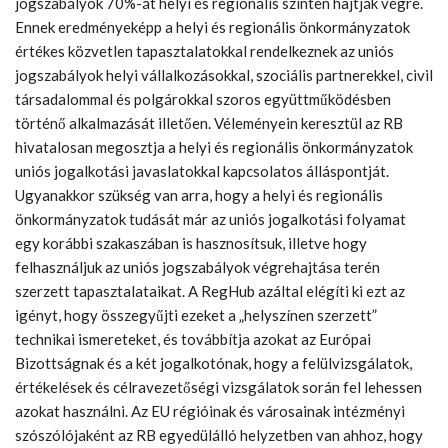
jogszabályok 70%-át helyi és regionális szinten hajtják végre.
Ennek eredményeképp a helyi és regionális önkormányzatok
értékes közvetlen tapasztalatokkal rendelkeznek az uniós
jogszabályok helyi vállalkozásokkal, szociális partnerekkel, civil
társadalommal és polgárokkal szoros együttműködésben
történő alkalmazását illetően. Véleményein keresztül az RB
hivatalosan megosztja a helyi és regionális önkormányzatok
uniós jogalkotási javaslatokkal kapcsolatos álláspontját.
Ugyanakkor szükség van arra, hogy a helyi és regionális
önkormányzatok tudását már az uniós jogalkotási folyamat
egy korábbi szakaszában is hasznosítsuk, illetve hogy
felhasználjuk az uniós jogszabályok végrehajtása terén
szerzett tapasztalataikat. A RegHub azáltal elégíti ki ezt az
igényt, hogy összegyűjti ezeket a „helyszínen szerzett”
technikai ismereteket, és továbbítja azokat az Európai
Bizottságnak és a két jogalkotónak, hogy a felülvizsgálatok,
értékelések és célravezetőségi vizsgálatok során fel lehessen
azokat használni. Az EU régióinak és városainak intézményi
szószólójaként az RB egyedülálló helyzetben van ahhoz, hogy