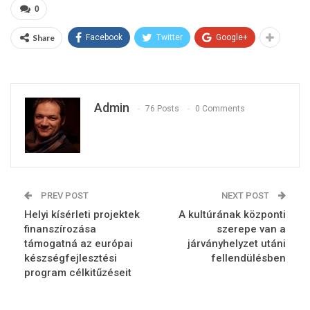
0
Share
Facebook
Twitter
Google+
Admin
76 Posts
0 Comments
PREV POST
NEXT POST
Helyi kísérleti projektek
A kultúrának központi
finanszírozása
szerepe van a
támogatná az európai
járványhelyzet utáni
készségfejlesztési
fellendülésben
program célkitűzéseit