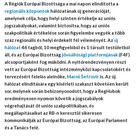
A Régiók Európai Bizottsága a mai napon elindította a
regionális központok
hálózatának új generációját,
amelynek célja, hogy helyi szinten értékelje az uniós
jogszabályokat, valamint biztosítsa, hogy az uniós
szakpolitikák értékelése során figyelembe vegyék a több
száz regionális és helyi érdekelt fél véleményét. Az
új
hálózat
46 tagból, 10 megfigyelőből és 1 társult testületből
áll, és az Európai Bizottság
jövőállósági platformjának
(F4F)
alcsoportjaként fog működni. A nyitórendezvényen részt
vett az Európai Bizottság intézményközi kapcsolatokért és
tervezésért felelős alelnöke,
Maroš Šefčovič
is. Az új
hálózat elindítására egy kísérleti szakaszt követően került
sor, melynek során bebizonyosodott, hogy a RegHubok
eredményesen nyomon követik a jogszabályok
végrehajtását öt uniós szakpolitikában, és
megállapításaikat az RB-n keresztül sikeresen
kommunikálják az Európai Bizottság, az Európai Parlament
és a Tanács felé.