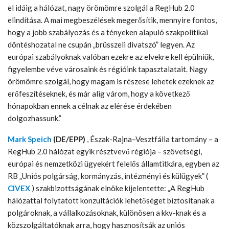
el idáig a hálózat, nagy örömömre szolgál a RegHub 2.0
elindítása. A mai megbeszélések megerősítik, mennyire fontos,
hogy a jobb szabályozás és a tényeken alapuló szakpolitikai
döntéshozatal ne csupán „brüsszeli divatszó” legyen. Az
európai szabályoknak valóban ezekre az elvekre kell épülniük,
figyelembe véve városaink és régióink tapasztalatait. Nagy
örömömre szolgál, hogy magam is részese lehetek ezeknek az
erőfeszítéseknek, és már alig várom, hogy a következő
hónapokban ennek a célnak az elérése érdekében
dolgozhassunk.”
Mark Speich
(DE/EPP)
, Észak-Rajna–Vesztfália tartomány – a
RegHub 2.0 hálózat egyik résztvevő régiója – szövetségi,
európai és nemzetközi ügyekért felelős államtitkára, egyben az
RB „Uniós polgárság, kormányzás, intézményi és külügyek” (
CIVEX
) szakbizottságának elnöke kijelentette: „A RegHub
hálózattal folytatott konzultációk lehetőséget biztosítanak a
polgároknak, a vállalkozásoknak, különösen a kkv-knak és a
közszolgáltatóknak arra, hogy hasznosítsák az uniós