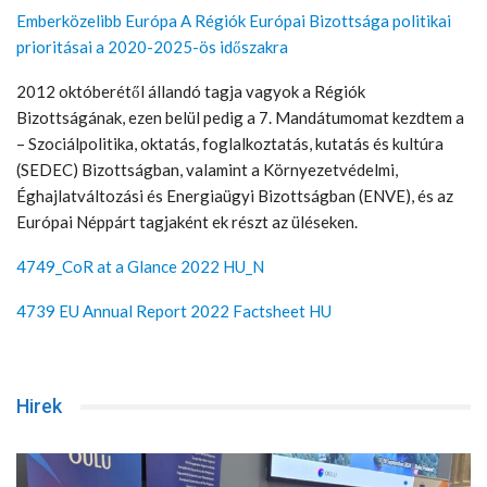
Emberközelibb Európa A Régiók Európai Bizottsága politikai
prioritásai a 2020-2025-ös időszakra
2012 októberétől állandó tagja vagyok a Régiók
Bizottságának, ezen belül pedig a 7. Mandátumomat kezdtem a
– Szociálpolitika, oktatás, foglalkoztatás, kutatás és kultúra
(SEDEC) Bizottságban, valamint a Környezetvédelmi,
Éghajlatváltozási és Energiaügyi Bizottságban (ENVE), és az
Európai Néppárt tagjaként ek részt az üléseken.
4749_CoR at a Glance 2022 HU_N
4739 EU Annual Report 2022 Factsheet HU
Hirek