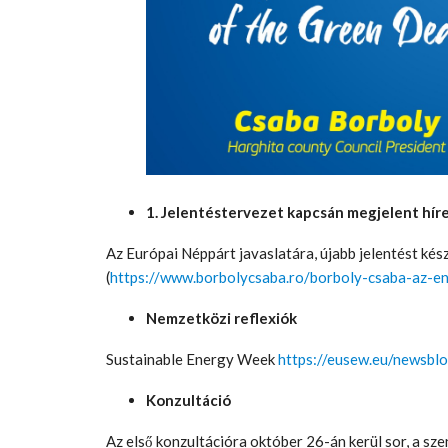
1. Jelentéstervezet kapcsán megjelent híre
Az Európai Néppárt javaslatára, újabb jelentést ké
(
https://www.borbolycsaba.ro/borboly-csaba-az-e
Nemzetközi reflexiók
Sustainable Energy Week
https://eusew.eu/newsbl
Konzultáció
Az első konzultációra október 26-án kerül sor, a sze