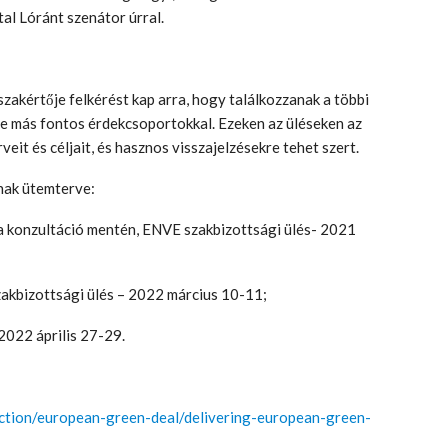
al Lóránt szenátor úrral.
zakértője felkérést kap arra, hogy találkozzanak a többi
tve más fontos érdekcsoportokkal. Ezeken az üléseken az
it és céljait, és hasznos visszajelzésekre tehet szert.
nak ütemterve:
 a konzultáció mentén, ENVE szakbizottsági ülés- 2021
zakbizottsági ülés – 2022 március 10-11;
 2022 április 27-29.
-action/european-green-deal/delivering-european-green-