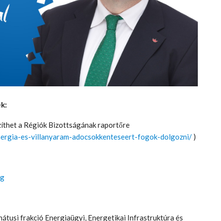
k:
szíthet a Régiók Bizottságának raportőre
nergia-es-villanyaram-adocsokkenteseert-fogok-dolgozni/
)
og
nátusi frakció Energiaügyi, Energetikai Infrastruktúra és