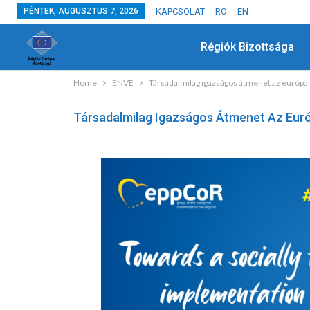
PÉNTEK, AUGUSZTUS 7, 2026
KAPCSOLAT
RO
EN
Régiók Bizottsága
Home
ENVE
Társadalmilag igazságos átmenet az európa
Társadalmilag Igazságos Átmenet Az Eur
HÍREK
Együtt Ültettük El A Jövő Fáit
JÚL 3, 2024
ADMIN
0