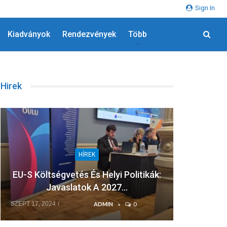
Sign In
Kiadványok
Rendezvények
Több
Hirek
HÍREK
EU-S Költségvetés És Helyi Politikák:
A F
Javaslatok A 2027…
Sz
SZEPT 17, 2024
JÚL 8, 202
ADMIN
0