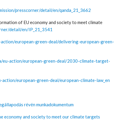
mmission/presscorner/detail/en/qanda_21_3662
rmation of EU economy and society to meet climate
orner/detail/en/IP_21_3541
u-action/european-green-deal/delivering-european-green-
ma/eu-action/european-green-deal/2030-climate-target-
eu-action/european-green-deal/european-climate-law_en
 megállapodás révén munkadokumentum
the economy and society to meet our climate targets