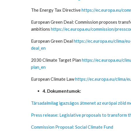
The Energy Tax Directive
https://ec.europa.eu/co
European Green Deal: Commission proposes transfo
ambitions
https://ec.europa.eu/commission/pressc
European Green Deal
https://ec.europa.eu/clima/e
deal_en
2030 Climate Target Plan
https://ec.europa.eu/cli
plan_en
European Climate Law
https://ec.europa.eu/clima/
4. Dokumentumok:
Társadalmilag igazságos átmenet az európai zöld
Press release: Legislative proposals to transform 
Commission Proposal: Social Climate Fund