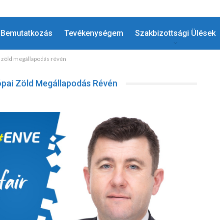
Bemutatkozás
Tevékenységem
Szakbizottsági Ülések
i zöld megállapodás révén
ópai Zöld Megállapodás Révén
HÍREK
Megtiszteltetés A Régiók Európai
!
Bizottságát Képviselni Az…
MÁJ 7, 2025
ADMIN
0