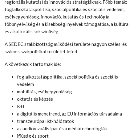
regionális kutatási és innovációs stratégiáknak. Főbb témák:
foglalkoztatáspolitika, szociálpolitika és szociális védelem,
esélyegyenlőseg, innováció, kutatás és technológia,
többnyelvűség és a kisebbségi nyelvek támogatása, a kultúra
és a kulturális sokszínűség.
A SEDEC szakbizottság működési területe nagyon széles, és
számos szakpolitikai területet lefed.
A következők tartoznak ide:
foglalkoztatáspolitika, szociálpolitika és szociális
védelem
mobilitás, esélyegyenlőség
oktatás és képzés
K+I
a digitális menetrend, az EU információs társadalma
transzeurópai ikt-hálózatok
az audiovizuális ipar és a médiatechnológiák
ifjúság és sport