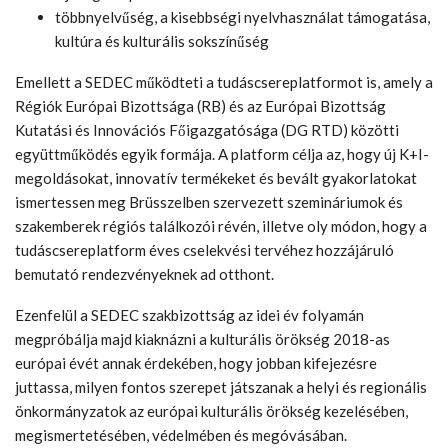
többnyelvűség, a kisebbségi nyelvhasználat támogatása,
kultúra és kulturális sokszínűség
Emellett a SEDEC működteti a tudáscsereplatformot is, amely a
Régiók Európai Bizottsága (RB) és az Európai Bizottság
Kutatási és Innovációs Főigazgatósága (DG RTD) közötti
együttműködés egyik formája. A platform célja az, hogy új K+I-
megoldásokat, innovatív termékeket és bevált gyakorlatokat
ismertessen meg Brüsszelben szervezett szemináriumok és
szakemberek régiós találkozói révén, illetve oly módon, hogy a
tudáscsereplatform éves cselekvési tervéhez hozzájáruló
bemutató rendezvényeknek ad otthont.
Ezenfelül a SEDEC szakbizottság az idei év folyamán
megpróbálja majd kiaknázni a kulturális örökség 2018-as
európai évét annak érdekében, hogy jobban kifejezésre
juttassa, milyen fontos szerepet játszanak a helyi és regionális
önkormányzatok az európai kulturális örökség kezelésében,
megismertetésében, védelmében és megóvásában.