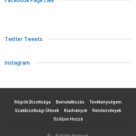
Facebook Page Like
Twitter Tweets
Instagram
Régiók Bizottsága
Bemutatkozás
Tevékenységem
Szakbizottsági Ülések
Kiadványok
Rendezvények
Szóljon Hozzá
© - . All Rights Reserved.