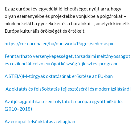
Ez az európai év egyedülálló lehetőséget nyújt arra, hogy
olyan eseményekbe és projektekbe vonjuk be a polgárokat –
mindenekelőtt a gyerekeket és a fiatalokat –, amelyek kiemelik
Európa kulturális örökségét és értékeit.
https://cor.europa.eu/hu/our-work/Pages/sedec.aspx
Fenntartható versenyképességet, társadalmi méltányosságot
és rezilenciát célzó európai készségfejlesztési program
A STE(A)M-tárgyak oktatásának erősítése az EU-ban
Az oktatás és felsőoktatás fejlesztéséről és modernizálásáról
Az ifjúságpolitika terén folytatott európai együttműködés
(2010–2018)
Az európai felsőoktatás a világban