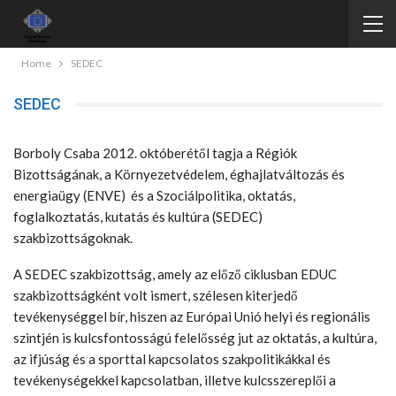
Home
SEDEC
SEDEC
Borboly Csaba 2012. októberétől tagja a Régiók
Bizottságának, a Környezetvédelem, éghajlatváltozás és
energiaügy (ENVE) és a Szociálpolitika, oktatás,
foglalkoztatás, kutatás és kultúra (SEDEC)
szakbizottságoknak.
A SEDEC szakbizottság, amely az előző ciklusban EDUC
szakbizottságként volt ismert, szélesen kiterjedő
tevékenységgel bír, hiszen az Európai Unió helyi és regionális
szintjén is kulcsfontosságú felelősség jut az oktatás, a kultúra,
az ifjúság és a sporttal kapcsolatos szakpolitikákkal és
tevékenységekkel kapcsolatban, illetve kulcsszereplői a