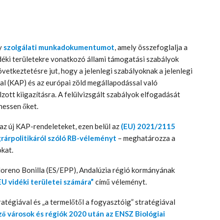
y
szolgálati munkadokumentumot
, amely összefoglalja a
déki területekre vonatkozó állami támogatási szabályok
következtetésre jut, hogy a jelenlegi szabályoknak a jelenlegi
val (KAP) és az európai zöld megállapodással való
ott kiigazításra. A felülvizsgált szabályok elfogadását
hessen őket.
z új KAP-rendeleteket, ezen belül az
(EU) 2021/2115
grárpolitikáról szóló RB-véleményt
– meghatározza a
kat.
oreno Bonilla (ES/EPP), Andalúzia régió kormányának
U vidéki területei számára”
című véleményt.
tratégiával és „a termelőtől a fogyasztóig” stratégiával
ző városok és régiók 2020 után az ENSZ Biológiai