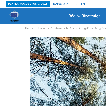
PÉNTEK, AUGUSZTUS 7, 2026
KAPCSOLAT
RO
EN
Régiók Bizottsága
Home
Hírek
A hatékonyabb állami támogatások és agráre
HÍREK
Együtt Ültettük El A Jövő Fáit
JÚL 3, 2024
ADMIN
0