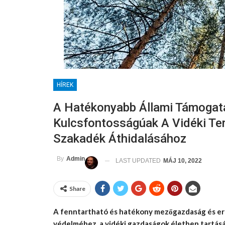
HÍREK
A Hatékonyabb Állami Támogatá
Kulcsfontosságúak A Vidéki Te
Szakadék Áthidalásához
By
Admin
LAST UPDATED
MÁJ 10, 2022
Share
A fenntartható és hatékony mezőgazdaság és er
védelméhez, a vidéki gazdaságok életben tartásá