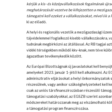
kérjük a kis- és középvállalkozások fogalmának újra
meghatározását vezetve be kifejezetten a mezőgaz
támogatni kell ezeket a vállalkozásokat, mivel ők a
ki az előadó.
A helyi és regionális vezetők a mezőgazdasági üzeme
tájvédelemmel foglalkozó kisebb vállalkozásokra, v
tudnának megbirkózni az átállással. Az RB tagjai az
vidéki térségekben működő kkv-knak, nem téve kül
ágazatban tevékenykedők között.
Az Európai Bizottságnak új javaslatokat kell benyú
amelyeket 2023. január 1-jétől kell alkalmazni. Az
adminisztratív eljárásokat a helyi önkormányzatok
részesülnek, vagy amikor szükséghelyzeteket kell k
csak az uniós társfinanszírozásban részesülő támo
támogatási szabályokkal, az EGSZB szerint azonban
módszereket határozzanak meg az elszámolható köl
a támogatási program finanszírozása.