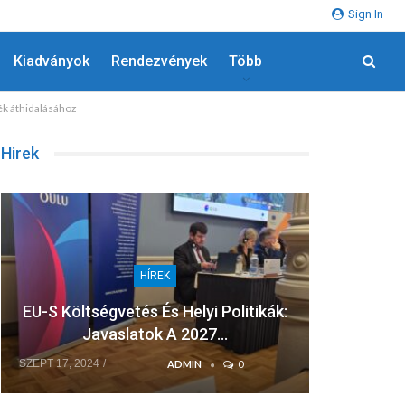
Sign In
Kiadványok
Rendezvények
Több
ék áthidalásához
Hirek
HÍREK
EU-S Költségvetés És Helyi Politikák:
A F
Javaslatok A 2027…
Sz
SZEPT 17, 2024
JÚL 8, 202
ADMIN
0