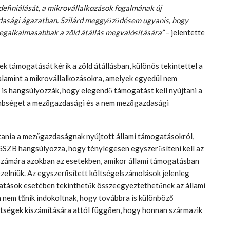
definiálását, a mikrovállalkozások fogalmának új
dasági ágazatban. Szilárd meggyőződésem ugyanis, hogy
 legalkalmasabbak a zöld átállás megvalósítására”
– jelentette
k támogatását kérik a zöld átállásban, különös tekintettel a
alamint a mikrovállalkozásokra, amelyek egyedül nem
t is hangsúlyozzák, hogy elegendő támogatást kell nyújtani a
önbséget a mezőgazdasági és a nem mezőgazdasági
jtania a mezőgazdaságnak nyújtott állami támogatásokról,
 EGSZB hangsúlyozza, hogy ténylegesen egyszerűsíteni kell az
 számára azokban az esetekben, amikor állami támogatásban
ezelniük. Az egyszerűsített költségelszámolások jelenleg
gatások esetében tekinthetők összeegyeztethetőnek az állami
 nem tűnik indokoltnak, hogy továbbra is különböző
tségek kiszámítására attól függően, hogy honnan származik