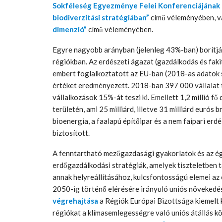
Sokféleség Egyezménye Felei Konferenciájának 15
biodiverzitási stratégiában”
című véleményében, v
dimenzió”
című véleményében.
Egyre nagyobb arányban (jelenleg 43%-ban) borítják
régiókban. Az erdészeti ágazat (gazdálkodás és fakit
embert foglalkoztatott az EU-ban (2018-as adatok s
értéket eredményezett. 2018-ban 397 000 vállalat 
vállalkozások 15%-át teszi ki. Emellett 1,2 millió 
területén, ami 25 milliárd, illetve 31 milliárd euró
bioenergia, a faalapú építőipar és a nem faipari er
biztosított.
A fenntartható mezőgazdasági gyakorlatok és az ég
erdőgazdálkodási stratégiák, amelyek tiszteletben 
annak helyreállításához, kulcsfontosságú elemei az
2050-ig történő elérésére irányuló uniós növekedés
végrehajtása
a Régiók Európai Bizottsága kiemelt 
régiókat a klímasemlegességre való uniós átállás k