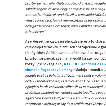
pozitív, de nem jelentheti a szubszidiaritás gyengülé
sokféleségére és arra, hogy az erdők 40%-át a helyi
számos hatáskörrel rendelkezik a kapcsolódó kérdése
végső soron azok fogják végrehajtani az európai str
erdőgazdálkodás eléréséhez, annak mindhárom dimenz
is beleértve.”
Az erdészeti ágazat, a mezőgazdaság és a földhaszn
és bioalapú termékek jelentősen hozzájárulnak a ga
térségekben. A földhasználat, földhasználat-megv
kulcsfontosságúak az éghajlat-politika szempontjá
közgyűlésének tagja és
„A LULUCF-rendelet és a k
címmel elfogadott vélemény
előadója elmondta:
„
lehetőséget az éghajlatváltozás mérséklése, valamint
erdők szénmegkötése, valamint az erdőből származó
éghajlati hatás csökkentéséhez és új munkahelyek 
probléma, amelyet nem lehet csupán tagállami vagy 
ágazatának hozzá kell járulnia a szén-dioxid-kiboc
teremteni a méltányosság és a szolidaritás között. A