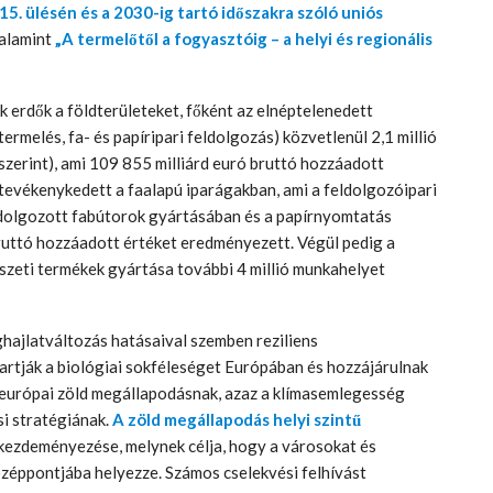
. ülésén és a 2030-ig tartó időszakra szóló uniós
alamint
„A termelőtől a fogyasztóig – a helyi és regionális
 erdők a földterületeket, főként az elnéptelenedett
ermelés, fa- és papíripari feldolgozás) közvetlenül 2,1 millió
zerint), ami 109 855 milliárd euró bruttó hozzáadott
tevékenykedett a faalapú iparágakban, ami a feldolgozóipari
fő dolgozott fabútorok gyártásában és a papírnyomtatás
s bruttó hozzáadott értéket eredményezett. Végül pedig a
dészeti termékek gyártása további 4 millió munkahelyet
hajlatváltozás hatásaival szemben reziliens
tartják a biológiai sokféleséget Európában és hozzájárulnak
 európai zöld megállapodásnak, azaz a klímasemlegesség
i stratégiának.
A zöld megállapodás helyi szintű
kezdeményezése, melynek célja, hogy a városokat és
özéppontjába helyezze. Számos cselekvési felhívást