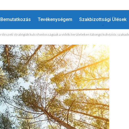
Bemutatkozás
Tevékenységem
Szakbizottsági Ülések
rdészeti stratégiák kulcsfontosságúak a vidéki területeken tátongó kohéziós szakad
HÍREK
Megtiszteltetés A Régiók Európai
!
Bizottságát Képviselni Az…
MÁJ 7, 2025
ADMIN
0