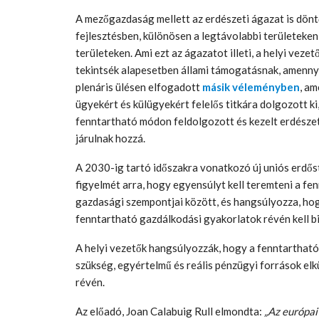
A mezőgazdaság mellett az erdészeti ágazat is döntő
fejlesztésben, különösen a legtávolabbi területeke
területeken. Ami ezt az ágazatot illeti, a helyi veze
tekintsék alapesetben állami támogatásnak, amenny
plenáris ülésen elfogadott
másik véleményben
, a
ügyekért és külügyekért felelős titkára dolgozott ki
fenntartható módon feldolgozott és kezelt erdésze
járulnak hozzá.
A 2030-ig tartó időszakra vonatkozó új uniós erdős
figyelmét arra, hogy egyensúlyt kell teremteni a fe
gazdasági szempontjai között, és hangsúlyozza, hogy
fenntartható gazdálkodási gyakorlatok révén kell bi
A helyi vezetők hangsúlyozzák, hogy a fenntarthat
szükség, egyértelmű és reális pénzügyi források elk
révén.
Az előadó, Joan Calabuig Rull elmondta:
„Az európai