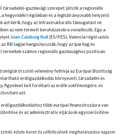
 társadalmi-gazdasági szerepet játszik a regionális
n, a hegyvidéki régiókban és a leghátrányosabb helyzetű
tők azt kérik, hogy az infrastrukturális támogatást ne
iben az nem termelő beruházásokra vonatkozik. Egy a
melyet
Joan Calabuig Rull
(ES/PES), Valencia régió uniós
, az RB tagjai hangsúlyozzák, hogy az iparilag és
ti termékek számos regionális gazdasághoz pozitívan
tratégiáról szóló vélemény felhívja az Európai Bizottság
nntartható erdőgazdálkodás környezeti, társadalmi és
 figyelmet kell fordítani az erdők sokféleségére, és
ztosítani azt.
ó erdőgazdálkodáshoz több európai finanszírozásra van
ülönítése és az adminisztratív eljárások egyszerűsítése
 szintű közös keret és célkitűzések meghatározása nagyon