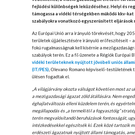
fejlődési különbségek leküzdéséhez. Helyi és regi
támogassa a vidéki térségekben működő kkv-kat é
szabályokra vonatkozó egyszerűsített eljárások 
Az Európai Unió arra irányuló törekvését, hogy 205
területek újjáélesztésére irányuló erőfeszítéseit –
fokú rugalmasságnak kell kísérnie a mezőgazdaságra
szabályok terén. Ez a fő üzenete a Régiók Európai 
vidéki területeknek nyújtott jövőbeli uniós álla
(IT/PES)
, Olevano Romano képviselő-testületének tag
ülésen fogadtak el.
„A világjárvány okozta válságot követően most az uk
a mezőgazdasági ágazat zöld átállására. Nem enge
éghajlatváltozás elleni küzdelem terén, és egyértel
megállapodás és „a termelőtől a fogyasztóig” stratég
terén megvalósítandó beruházások fontosságát, ug
intézkedésekkel egészítsék ki. Ezek közé tartozik m
erdészeti ágazatnak nyújtott állami támogatás, ame