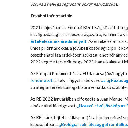
vonnia a helyi és regionális önkormányzatokat.”
További információk:
2021 májusában az Európai Bizottság közzétett eg
mezőgazdasági és erdészeti ágazatra, valamint a vi
értékelésének eredményeit
. Az értékelés arra a 
uniós prioritásokkal, a jövőbeli közös agrárpolitiká
összehangolása érdekében szükség lehet néhány célz
2022 végére tervezik, hogy 2023-ban alkalmazni le
Az Európai Parlament és az EU Tanácsa jóváhagyta a
rendeletet
, amely – figyelembe véve
az új közös a
stratégiai tervek támogatására vonatkozó szabályo
Az RB 2022 januárjában elfogadta a Juan Manuel M
elnöke által kidolgozott,
„Hosszú távú jövőkép az E
Az RB már kifejtette álláspontját a biodiverzitási s
kapcsolatban a
„Biológiai sokféleséggel rendelke