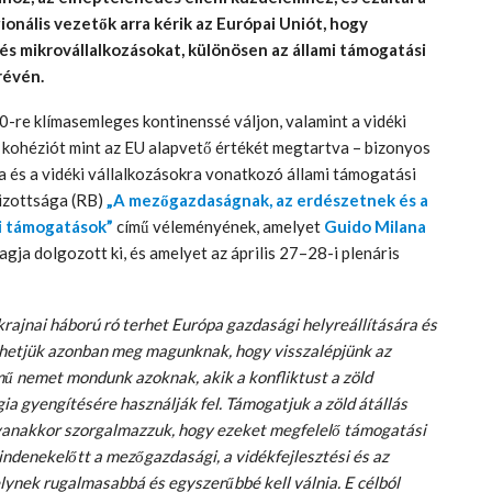
onális vezetők arra kérik az Európai Uniót, hogy
s mikrovállalkozásokat, különösen az állami támogatási
révén.
0-re klímasemleges kontinenssé váljon, valamint a vidéki
 a kohéziót mint az EU alapvető értékét megtartva – bizonyos
 és a vidéki vállalkozásokra vonatkozó állami támogatási
Bizottsága (RB)
„A mezőgazdaságnak, az erdészetnek és a
mi támogatások”
című véleményének, amelyet
Guido Milana
ja dolgozott ki, és amelyet az április 27–28-i plenáris
rajnai háború ró terhet Európa gazdasági helyreállítására és
dhetjük azonban meg magunknak, hogy visszalépjünk az
mű nemet mondunk azoknak, akik a konfliktust a zöld
ia gyengítésére használják fel. Támogatjuk a zöld átállás
yanakkor szorgalmazzuk, hogy ezeket megfelelő támogatási
indenekelőtt a mezőgazdasági, a vidékfejlesztési és az
lynek rugalmasabbá és egyszerűbbé kell válnia. E célból