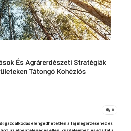
sok És Agrárerdészeti Stratégiák
rületeken Tátongó Kohéziós
0
dőgazdálkodás elengedhetetlen a táj megőrzéséhez és
hoz, az elnéptelenedés elleni küzdelemhez, és ezáltal a