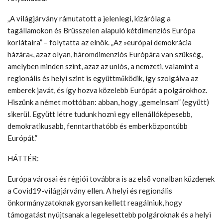
„A világjárvány rámutatott a jelenlegi, kizárólag a
tagállamokon és Brüsszelen alapuló kétdimenziós Európa
korlátaira” – folytatta az elnök. „Az »európai demokrácia
házára«, azaz olyan, háromdimenziós Európára van szükség,
amelyben minden szint, azaz az uniós, a nemzeti, valamint a
regionális és helyi szint is együttműködik, így szolgálva az
emberek javát, és így hozva közelebb Európát a polgárokhoz.
Hiszünk a német mottóban: abban, hogy „gemeinsam” (együtt)
sikerül. Együtt létre tudunk hozni egy ellenállóképesebb,
demokratikusabb, fenntarthatóbb és emberközpontúbb
Európát.”
HÁTTÉR:
Európa városai és régiói továbbra is az első vonalban küzdenek
a Covid19-világjárvány ellen. A helyi és regionális
önkormányzatoknak gyorsan kellett reagálniuk, hogy
támogatást nyújtsanak a legelesettebb polgároknak és a helyi