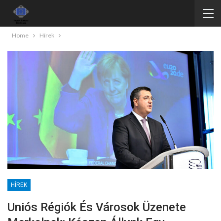
Home
Hírek
HÍREK
Uniós Régiók És Városok Üzenete