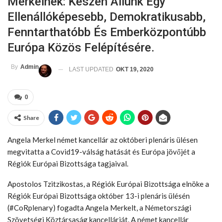
Merkelnek: Készen Állunk Egy
Ellenállóképesebb, Demokratikusabb,
Fenntarthatóbb És Emberközpontúbb
Európa Közös Felépítésére.
By
Admin
LAST UPDATED
OKT 19, 2020
0
Share
Angela Merkel német kancellár az októberi plenáris ülésen
megvitatta a Covid19-válság hatását és Európa jövőjét a
Régiók Európai Bizottsága tagjaival.
Apostolos Tzitzikostas, a Régiók Európai Bizottsága elnöke a
Régiók Európai Bizottsága október 13-i plenáris ülésén
(#CoRplenary) fogadta Angela Merkelt, a Németországi
Szövetségi Köztársaság kancellárját. A német kancellár