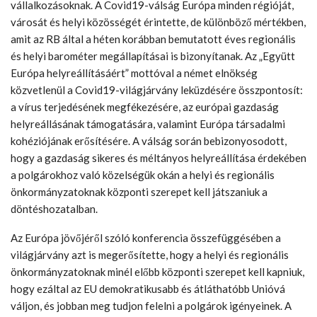
vállalkozásoknak. A Covid19-válság Európa minden régióját,
városát és helyi közösségét érintette, de különböző mértékben,
amit az RB által a héten korábban bemutatott éves regionális
és helyi barométer megállapításai is bizonyítanak. Az „Együtt
Európa helyreállításáért” mottóval a német elnökség
közvetlenül a Covid19-világjárvány leküzdésére összpontosít:
a vírus terjedésének megfékezésére, az európai gazdaság
helyreállásának támogatására, valamint Európa társadalmi
kohéziójának erősítésére. A válság során bebizonyosodott,
hogy a gazdaság sikeres és méltányos helyreállítása érdekében
a polgárokhoz való közelségük okán a helyi és regionális
önkormányzatoknak központi szerepet kell játszaniuk a
döntéshozatalban.
Az Európa jövőjéről szóló konferencia összefüggésében a
világjárvány azt is megerősítette, hogy a helyi és regionális
önkormányzatoknak minél előbb központi szerepet kell kapniuk,
hogy ezáltal az EU demokratikusabb és átláthatóbb Unióvá
váljon, és jobban meg tudjon felelni a polgárok igényeinek. A