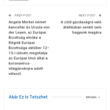
PREV POST
NEXT POST
Angela Merkel német
A zöld gazdaságra való
kancellár és Ursula von
átállásban senkit sem
der Leyen, az Európai
hagyunk magára
Bizottság elnöke a
Régiók Európai
Bizottsága október 12–
13-i ülésén megvitatja
az Európai Unió által a
koronavírus-
világjárványra adott
választ.
Akár Ez Is Tetszhet
Minden