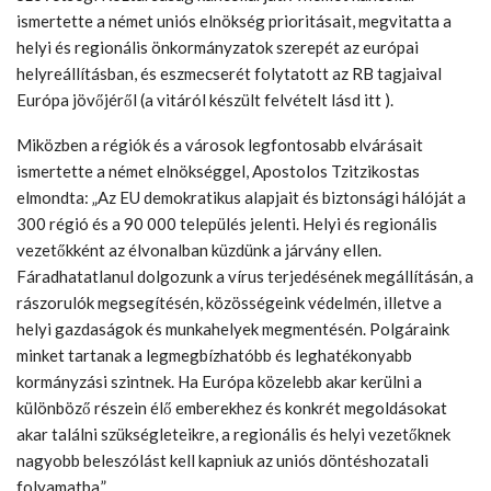
ismertette a német uniós elnökség prioritásait, megvitatta a
helyi és regionális önkormányzatok szerepét az európai
helyreállításban, és eszmecserét folytatott az RB tagjaival
Európa jövőjéről (a vitáról készült felvételt lásd itt ).
Miközben a régiók és a városok legfontosabb elvárásait
ismertette a német elnökséggel, Apostolos Tzitzikostas
elmondta: „Az EU demokratikus alapjait és biztonsági hálóját a
300 régió és a 90 000 település jelenti. Helyi és regionális
vezetőkként az élvonalban küzdünk a járvány ellen.
Fáradhatatlanul dolgozunk a vírus terjedésének megállításán, a
rászorulók megsegítésén, közösségeink védelmén, illetve a
helyi gazdaságok és munkahelyek megmentésén. Polgáraink
minket tartanak a legmegbízhatóbb és leghatékonyabb
kormányzási szintnek. Ha Európa közelebb akar kerülni a
különböző részein élő emberekhez és konkrét megoldásokat
akar találni szükségleteikre, a regionális és helyi vezetőknek
nagyobb beleszólást kell kapniuk az uniós döntéshozatali
folyamatba.”