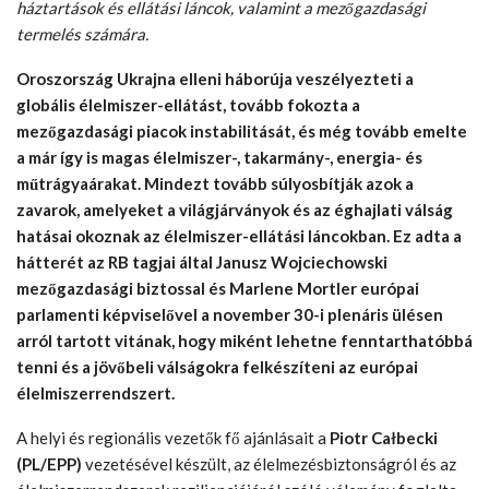
háztartások és ellátási láncok, valamint a mezőgazdasági
termelés számára.
Oroszország Ukrajna elleni háborúja veszélyezteti a
globális élelmiszer-ellátást, tovább fokozta a
mezőgazdasági piacok instabilitását, és még tovább emelte
a már így is magas élelmiszer-, takarmány-, energia- és
műtrágyaárakat. Mindezt tovább súlyosbítják azok a
zavarok, amelyeket a világjárványok és az éghajlati válság
hatásai okoznak az élelmiszer-ellátási láncokban. Ez adta a
hátterét az RB tagjai által Janusz Wojciechowski
mezőgazdasági biztossal és Marlene Mortler európai
parlamenti képviselővel a november 30-i plenáris ülésen
arról tartott vitának, hogy miként lehetne fenntarthatóbbá
tenni és a jövőbeli válságokra felkészíteni az európai
élelmiszerrendszert.
A helyi és regionális vezetők fő ajánlásait a
Piotr Całbecki
(PL/EPP)
vezetésével készült, az élelmezésbiztonságról és az