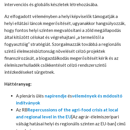
intervenciós és globális készletek létrehozásába.
Az elfogadott véleményben a helyi képviselők támogatják a
helyi ellátási láncok megerősítését, ugyanakkor hangsúlyozzák,
hogy fontos helyi szinten megvalósítani a zöld megállapodás
által kitűzött célokat és végrehajtani „a termelőtől a
fogyasztóig” stratégiát. Szorgalmazzák továbbá a regionális
szintű élelmezésbiztonság növelését célzó projektek
finanszírozását, a biogazdálkodás megerősítését kérik és az
élelmiszerhulladék csökkentését célzó rendszerszintű
intézkedéseket sürgetnek.
Háttéranyag:
A plenáris ülés
napirendje
és
vélemények és módosító
indítványok
Az RB
Repercussions of the agri-food crisis at local
and regional level in the EU
[Az agrár-élelmiszeripari
válság hatásai helyi és regionális szinten az EU-ban] című