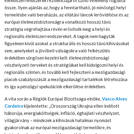
élelmiszerrendszerek rezilienciájáról szóló vélemény foglalta
össze. Ilyen ajánlás az, hogy a fenntartható, jó minőségű helyi
termelésbe való beruházás, az ellátási láncok lerövidítése és az
európai élelmezésbiztonságra vonatkozó hosszú távú
stratégia végrehajtása révén erősítsék meg a helyi és
regionális élelmiszerrendszereket. A tagok nem hagyták
figyelmen kívül azokat a strukturális és hosszú távú kihívásokat
sem, amelyeket a jövőbeli válságokra való felkészülés
érdekében sürgősen kezelni kell: élelmezésbiztonsági
vészhelyzeti terveket és stratégiákat kell kidolgozni helyi és
regionális szinten, és tovább kell fejleszteni a mezőgazdasági
piacok szabályozását a mezőgazdasági tartalékok létrehozása
és így a pénzügyi spekulációk elkerülése érdekében.
A vita során a Régiók Európai Bizottsága elnöke,
Vasco Alves
Cordeiro
kijelentette: „Oroszország Ukrajna ellen indított
háborúja, energiaköltségek, infláció, éghajlati vészhelyzet,
világjárvány – mindezek a kihívások hatalmas nyomást
gyakorolnak az európai mezőgazdasági termelőkre, és