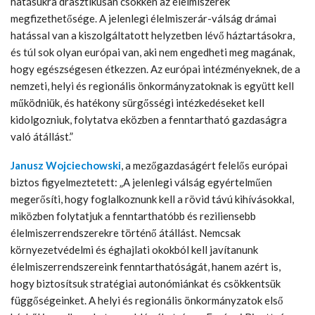
hatásukra drasztikusan csökken az élelmiszerek
megfizethetősége. A jelenlegi élelmiszerár-válság drámai
hatással van a kiszolgáltatott helyzetben lévő háztartásokra,
és túl sok olyan európai van, aki nem engedheti meg magának,
hogy egészségesen étkezzen. Az európai intézményeknek, de a
nemzeti, helyi és regionális önkormányzatoknak is együtt kell
működniük, és hatékony sürgősségi intézkedéseket kell
kidolgozniuk, folytatva eközben a fenntartható gazdaságra
való átállást.”
Janusz Wojciechowski
, a mezőgazdaságért felelős európai
biztos figyelmeztetett: „A jelenlegi válság egyértelműen
megerősíti, hogy foglalkoznunk kell a rövid távú kihívásokkal,
miközben folytatjuk a fenntarthatóbb és reziliensebb
élelmiszerrendszerekre történő átállást. Nemcsak
környezetvédelmi és éghajlati okokból kell javítanunk
élelmiszerrendszereink fenntarthatóságát, hanem azért is,
hogy biztosítsuk stratégiai autonómiánkat és csökkentsük
függőségeinket. A helyi és regionális önkormányzatok első