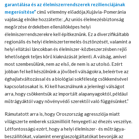
garantálása és az élelmiszerrendszerek rezilienciájának
megerősítése”
című vélemény előadója,Kujávia-Pomeránia
vajdaság elnöke hozzátette: „Az uniós élelmezésbiztonság
megőrzése érdekében ellenállóképes helyi
élelmiszerrendszerekre kell építkeznünk. Ez a diverzifikáltabb
regionális és helyi élelmiszertermelés ösztönzését, valamint a
helyi ellátási láncokban és élelmiszer-közbeszerzésben rejlő
lehetőségek teljes körű kiaknázását jelenti. A válság, amivel
most szembesülünk, nem az első, de nem is az utolsó. Ezért
jobban fel kell készülnünk a jövőbeli válságokra, beleértve az
éghajlatváltozással és a biológiai sokféleség csökkenésével
kapcsolatosakat is. Ki kell használnunk a jelenlegi válságot
arra, hogy csökkentsük az importált alapanyagoktól, például
műtrágyáktól vagy növényvédő szerektől való függésünket.”
Rámutatott arra is, hogy Oroszország agressziója miatt
világszerte emberek százmillióit fenyegeti az éhezés veszélye.
Létfontosságú ezért, hogy a helyi élelmiszer- és műtrágya-
beszállítókat, valamint energiaszolgáltatókat bevonják az