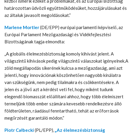
kézből ismerik ezeket a problémákat, és az Európai Bizottság
határozottan üdvözli együttműködésüket, hozzájárulásukat és
az általuk javasolt megoldásokat.”
Marlene Mortler
(DE/EPP) európai parlamenti képviselő, az
Európai Parlament Mezőgazdasági és Vidékfejlesztési
Bizottságának tagja elmondta:
„A globális élelmezésbiztonság komoly kihívást jelent. A
világszintű kihívások pedig világszintű válaszokat igényelnek.A
zöld megállapodás sikerének kulcsa a mezőgazdaság, ami azt
jelenti, hogy innovációnak köszönhetően nagyobb kínálatra
van szükségünk, nem pedig tilalmakra és csökkentésekre. A
jelen és a jövő azt a kérdést veti fel, hogy miként tudunk
elegendő biomasszát előállítani ahhoz, hogy több élelmiszert
termeljünk több ember számára kevesebb rendelkezésre álló
földterületen, ráadásul fenntartható, tehát az erőforrások
megőrzését garantáló módon.”
Piotr Całbecki
(PL/EPP),
„Az élelmezésbiztonság