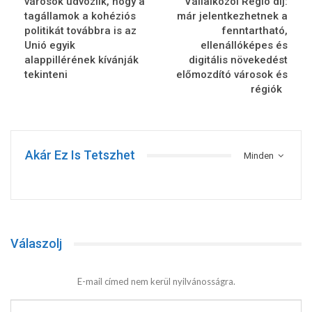
városok üdvözlik, hogy a
Vállalkozói Régió díj:
tagállamok a kohéziós
már jelentkezhetnek a
politikát továbbra is az
fenntartható,
Unió egyik
ellenállóképes és
alappillérének kívánják
digitális növekedést
tekinteni
előmozdító városok és
régiók
Akár Ez Is Tetszhet
Minden
Válaszolj
E-mail címed nem kerül nyilvánosságra.