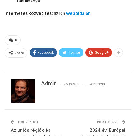
tanulmánya.
Internetes közvetítés
: az RB
weboldalán
0
Share
Facebook
Twitter
Google+
Admin
76 Posts
0 Comments
PREV POST
NEXT POST
Az uniós régiók és
2024.évi Európai