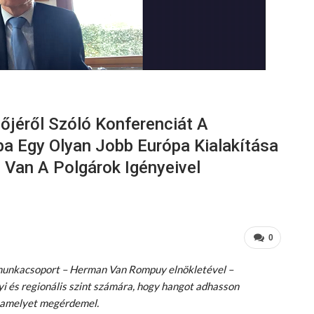
őjéről Szóló Konferenciát A
a Egy Olyan Jobb Európa Kialakítása
Van A Polgárok Igényeivel
0
 munkacsoport – Herman Van Rompuy elnökletével –
yi és regionális szint számára, hogy hangot adhasson
, amelyet megérdemel.