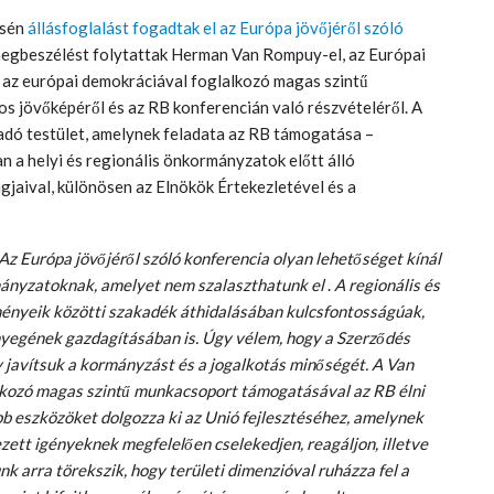
ésén
állásfoglalást fogadtak el az Európa jövőjéről szóló
 megbeszélést folytattak Herman Van Rompuy-el, az Európai
, az európai demokráciával foglalkozó magas szintű
 jövőképéről és az RB konferencián való részvételéről. A
dó testület, amelynek feladata az RB támogatása –
an a helyi és regionális önkormányzatok előtt álló
gjaival, különösen az Elnökök Értekezletével és a
Az Európa jövőjéről szóló konferencia olyan lehetőséget kínál
rmányzatoknak, amelyet nem szalaszthatunk el
.
A regionális és
ményeik közötti szakadék áthidalásában kulcsfontosságúak,
yegének gazdagításában is. Úgy vélem, hogy a Szerződés
 javítsuk a kormányzást és a jogalkotás minőségét. A Van
alkozó magas szintű munkacsoport támogatásával az RB élni
bb eszközöket dolgozza ki az Unió fejlesztéséhez, amelynek
jezett igényeknek megfelelően cselekedjen, reagáljon, illetve
k arra törekszik, hogy területi dimenzióval ruházza fel a