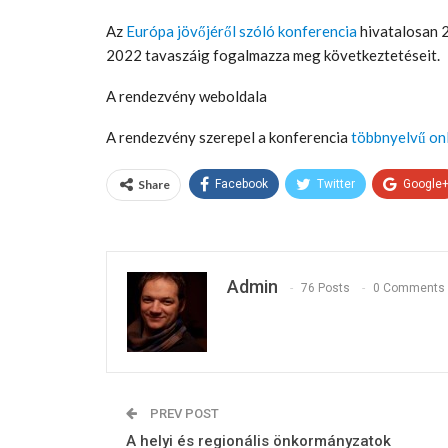
Az
Európa jövőjéről szóló konferencia
hivatalosan 
2022 tavaszáig fogalmazza meg következtetéseit.
A rendezvény weboldala
A rendezvény szerepel a konferencia
többnyelvű on
Share
Facebook
Twitter
Google
Admin
76 Posts
0 Comments
PREV POST
A helyi és regionális önkormányzatok