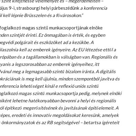
lis szint kifejthesse véleményét és – megérdemelten –
jus 9-i, strasbourgi helyi párbeszédünk
a konferencia
l kell lépnie Brüsszelen és a fővárosokon.”
foglalkozó magas szintű munkacsoportjának elnöke
en szintjét érinti. Ez önmagában is érték, és egyben
megvédi polgárait és eszközöket ad a kezükbe. A
szolnia kell az emberek igényeire. Az EU létezése ettől a
rópában és a tagállamokban is válságban van. Regionális és
gyanis a legszorosabban az emberek igényeihez, itt
vánul meg a legmagasabb szintű bizalom iránta. A digitális
kráciának is meg kell újulnia, minden szempontból javítva és
ferencia lehetőséget kínál e reflexió uniós szintű
oglalkozó magas szintű munkacsoportja pedig, melynek elnöki
 miként lehetne hatékonyabban bevonni a helyi és regionális
ól építkező megerősítésének és javításának építőelemeit. A
képes, eredeti és innovatív megoldásokat keresünk, amelyek
is önkormányzatok és az RB segítségével – betartsa ígéreteit