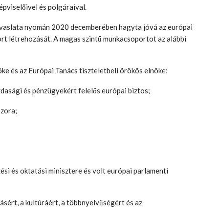
épviselőivel és polgáraival.
avaslata nyomán 2020 decemberében hagyta jóvá az európai
t létrehozását. A magas szintű munkacsoportot az alábbi
e és az Európai Tanács tiszteletbeli örökös elnöke;
zdasági és pénzügyekért felelős európai biztos;
zora;
si és oktatási minisztere és volt európai parlamenti
tásért, a kultúráért, a többnyelvűségért és az