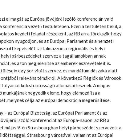
i el magát az Európa jövőjéről szóló konferencián való
 a konferencia vezető testületében. Ezen a testületen belül, a
latos kezdeti feladat részeként, az RB arra törekszik, hogy
alapokon nyugodjon, és az Európai Parlament és a nemzeti
sztott képviselőt tartalmazzon a regionális és helyi
B helyi párbeszédeket szervez a tagállamokban annak
iát, és azon megjelenítse az emberek észrevételeit is.
i ülésein egy sor vitát szervez, és mandátumidőszaka alatt
ontjából releváns témákról. A következő Régiók és Városok
 e folyamat kulcsfontosságú állomásai lesznek. A magas
ló munkájának negyedik eleme, hogy előmozdítsa a
sét, melynek célja az európai demokrácia megerősítése.
 – az Európai Bizottság, az Európai Parlament és az
jövőjéről szóló konferenciát az Európa-napon, az RB a
met május 9-én Strasbourgban helyi párbeszédet szervezett a
üldöttséggel, Strasbourg városával, valamint az Európai