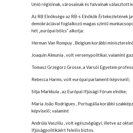
Unió régióinak, városainak és falvainak választott k
Az RB Elnöksége az RB-s Elnökök Értekezletének j
demokráciával foglalkozó magas szintű munkacsopor
hét „európai bölcs” alkotja:
Herman Van Rompuy , Belgium korábbi miniszterelnök
Joaquin Almunia , volt versenypolitikai, valamint ga
Tomasz Grzegorz Grosse, a Varsói Egyetem profess
Rebecca Harms, volt európai parlamenti képviselő;
Silja Markkula , az Európai Ifjúsági Fórum elnöke;
Maria João Rodrigues , Portugália korábbi szakképzé
képviselő; valamint
Andrúla Vaszilíu , volt egészségügyi, illetve az okta
ifjúságpolitikáért felelős biztos.