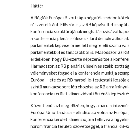
Háttér:
A Régiók Európai Bizottsága négyféle módon kötelez
részvétel iránt. Először is, az RB képviselteti magát
konferencia struktúrájának meghatározásával kapcso
a konferencia plenáris ülése szilárd demokratikus 
parlamentek képviselői mellett megfelelő számú vála
parlamentekből és tanácsokból is. Másodszor, az R
érdekében, hogy EU-szerte népszerűsítse a konferenc
Harmadszor, az RB plenáris ülésein és szakbizottság
véleményeket fogad el a konferencia munkája szemp
Európai Hete és az RB marseille-i csúcstalálkozója
szintű munkacsoport létrehozása az RB arra irányu
konferencia területi dimenzióval történő kiegészíté
Közvetlenül azt megelőzően, hogy a három intézmény
Európai Unió Tanácsa – elindította volna az Európa 
konferencia területi dimenziójára felhívva a figyel
három francia területi szövetséggel, a francia RB-k