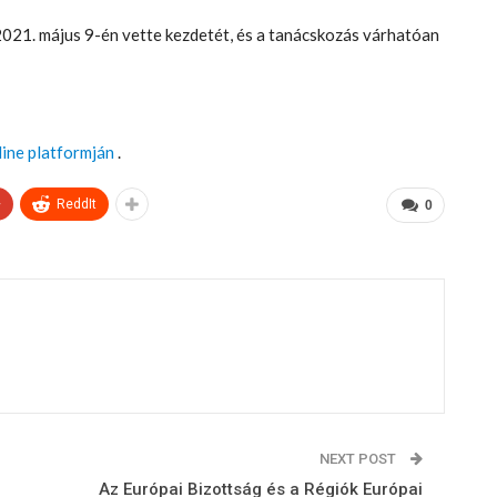
2021. május 9-én vette kezdetét, és a tanácskozás várhatóan
line platformján
.
+
ReddIt
0
NEXT POST
Az Európai Bizottság és a Régiók Európai