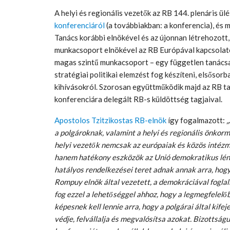
A helyi és regionális vezetők az RB 144. plenáris ül
konferenciáról
(a továbbiakban: a konferencia), és
Tanács korábbi elnökével és az újonnan létrehozott
munkacsoport elnökével az RB Európával kapcsolatos
magas szintű munkacsoport – egy független tanácsa
stratégiai politikai elemzést fog készíteni, elsősorb
kihívásokról. Szorosan együttműködik majd az RB ta
konferenciára delegált RB-s küldöttség tagjaival.
Apostolos Tzitzikostas RB-elnök
így fogalmazott:
„
a polgároknak, valamint a helyi és regionális önko
helyi vezetők nemcsak az európaiak és közös intéz
hanem hatékony eszközök az Unió demokratikus lén
hatályos rendelkezései teret adnak annak arra, hogy
Rompuy elnök által vezetett, a demokráciával fogl
fog ezzel a lehetőséggel ahhoz, hogy a legmegfelelő
képesnek kell lennie arra, hogy a polgárai által kife
védje, felvállalja és megvalósítsa azokat.
Bizottságun