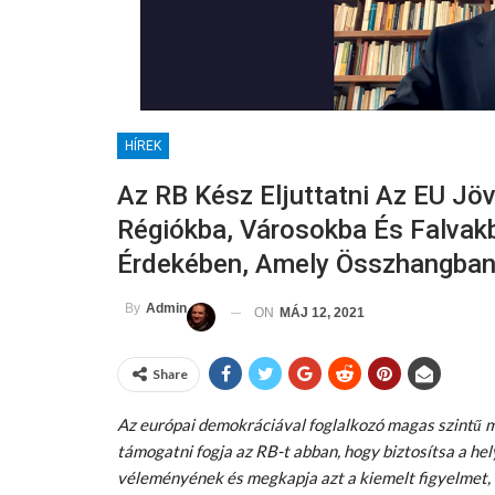
HÍREK
Az RB Kész Eljuttatni Az EU Jöv
Régiókba, Városokba És Falvakb
Érdekében, Amely Összhangban 
By
Admin
ON
MÁJ 12, 2021
Share
Az európai demokráciával foglalkozó magas szintű
támogatni fogja az RB-t abban, hogy biztosítsa a hel
véleményének és megkapja azt a kiemelt figyelmet