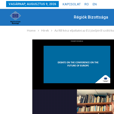
VASÁRNAP, AUGUSZTUS 9, 2026
KAPCSOLAT
RO
EN
Régiók Bizottsága
Home
Hírek
Az RB kész eljuttatni az EU jövőjéről szóló 
HÍREK
Együtt Ültettük El A Jövő Fáit
JÚL 3, 2024
ADMIN
0