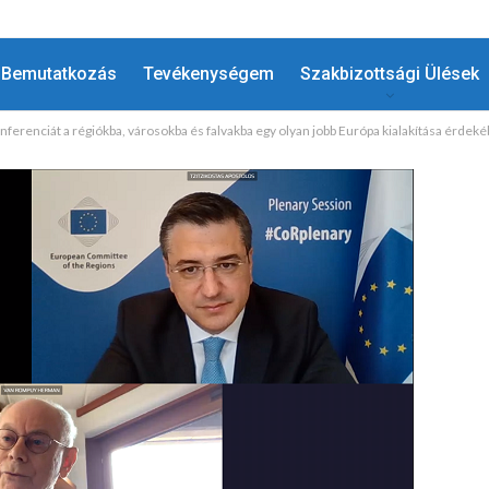
Bemutatkozás
Tevékenységem
Szakbizottsági Ülések
konferenciát a régiókba, városokba és falvakba egy olyan jobb Európa kialakítása érde
HÍREK
Megtiszteltetés A Régiók Európai
!
Bizottságát Képviselni Az…
MÁJ 7, 2025
ADMIN
0