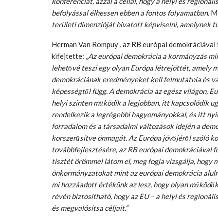
konferenciát, azzal a céllal, hogy a helyi és regioná
befolyással élhessen ebben a fontos folyamatban.
Má
területi dimenzióját hivatott képviselni, amelynek tú
Herman Van Rompuy , az RB európai demokráciával 
kifejtette:
„Az európai demokrácia a kormányzás mind
lehetővé teszi egy olyan Európa létrejöttét, amely 
demokráciának eredményeket kell felmutatnia és vála
képességtől függ. A demokrácia az egész világon, Eu
helyi szinten működik a legjobban, itt kapcsolódik u
rendelkezik a legrégebbi hagyományokkal, és itt nyil
forradalom és a társadalmi változások idején a demo
korszerűsítve önmagát. Az Európa jövőjéről szóló kon
továbbfejlesztésére, az RB európai demokráciával f
tisztét örömmel látom el, meg fogja vizsgálja, hogy
önkormányzatokat mint az európai demokrácia alulr
mi hozzáadott értékünk az lesz, hogy olyan működő
révén biztosítható, hogy az EU – a helyi és regionál
és megvalósítsa céljait.”