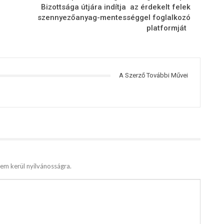
Bizottsága útjára indítja ‎ az érdekelt felek
szennyezőanyag-mentességgel foglalkozó
platformját
A Szerző További Művei
em kerül nyilvánosságra.