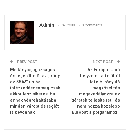
Admin
76 Posts
0 Comments
PREV POST
NEXT POST
Méltányos, igazságos
Az Európai Unió
és teljesíthető: az „Irány
helyzete: ‎ a felülről
az 55%!” uniós
lefelé irányuló
intézkedéscsomag csak
megközelítés
akkor lesz sikeres, ha
megakadályozza az
annak végrehajtásába
ígéretek teljesítését, ‎ és
minden várost és régiót
nem hozza közelebb
is bevonnak
Európát a polgáraihoz