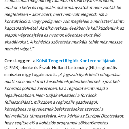
szakaszában még mindig találkozhattunk olyan esetekkel,
amikor a helyi és regionális önkormányzatokat nem vonták be
megfelelően – akár azért, mert nem volt elegendő idő a
konzultációra, vagy pedig nem volt megfelelő a miniszteri szintű
kapcsolatfelvétel. Az elkövetkező években le kell küzdenünk az
alapok végrehajtása és nyomon követése előtt álló
akadályokat. A kohéziós szövetség munkája tehát még messze
nem ért véget!”
Cees Loggen
, a
Külső Tengeri Régiók Konferenciájának
(CPMR) elnöke és Észak-Holland tartomány (NL) regionális
minisztere így fogalmazott:
„A jogszabályok késői elfogadása
miatt soha nem látott késedelmek jelentkezhetnek a jövőbeli
kohéziós politika keretében. Ez a régiókat érinti majd a
legsúlyosabban. Nem tudják elkezdeni a források
felhasználását, miközben a regionális gazdaságok
kétségbeesve igyekeznek befektetéseket szerezni a
helyreállítás támogatására. Arra kérjük az Európai Bizottságot,
hogy segítse elő a kohéziós programok zökkenőmentes