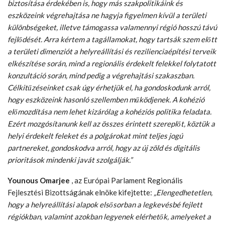
biztosítása érdekében is, hogy más szakpolitikáink és
eszközeink végrehajtása ne hagyja figyelmen kívül a területi
különbségeket, illetve támogassa valamennyi régió hosszú távú
fejlődését. Arra kértem a tagállamokat, hogy tartsák szem előtt
a területi dimenziót a helyreállítási és rezilienciaépítési terveik
elkészítése során, mind a regionális érdekelt felekkel folytatott
konzultáció során, mind pedig a végrehajtási szakaszban.
Célkitűzéseinket csak úgy érhetjük el, ha gondoskodunk arról,
hogy eszközeink hasonló szellemben működjenek. A kohézió
előmozdítása nem lehet kizárólag a kohéziós politika feladata.
Ezért mozgósítanunk kell az összes érintett szereplőt, köztük a
helyi érdekelt feleket és a polgárokat mint teljes jogú
partnereket, gondoskodva arról, hogy az új zöld és digitális
prioritások mindenki javát szolgálják.”
Younous Omarjee
, az Európai Parlament Regionális
Fejlesztési Bizottságának elnöke kifejtette:
„Elengedhetetlen,
hogy a helyreállítási alapok elsősorban a legkevésbé fejlett
régiókban, valamint azokban legyenek elérhetők, amelyeket a