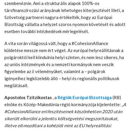
szembenéznie. Ami a strukturális alapok 100%-os
társfinanszírozási arányának lehetséges kiterjesztését illeti, a
Szövetség partnerei nagyra értékelték, hogy az Európai
Bizottság vállalta a helyzet szoros nyomon követését és adott
esetben további intézkedések mérlegelését.
A vita során világossá vált, hogy a #CohesionAlliance
küldetése messze nem ért véget. Az európai helyreállításnak a
polgároktól kell kiindulnia helyi szinten, és nem lesz sikeres, ha
az uniós intézmények és a nemzeti kormányok nem veszik
figyelembe az ő véleményüket, valamint a – polgárok
igényeihez legközelebb álló – helyi és regionális politikusok
meglátásait.
Apostolos Tzitzikostas
, a
Régiók Európai Bizottsága
(RB)
elnöke és Közép-Makedónia régió kormányzója kijelentette:
„A
#CohesionAlliance erőfeszítéseinek köszönhetően 2020 után
sikerült elkerülni a jelentős költségvetési megszorításokat,
illetve előmozdítani a kohéziót mint az EU helyreállítási