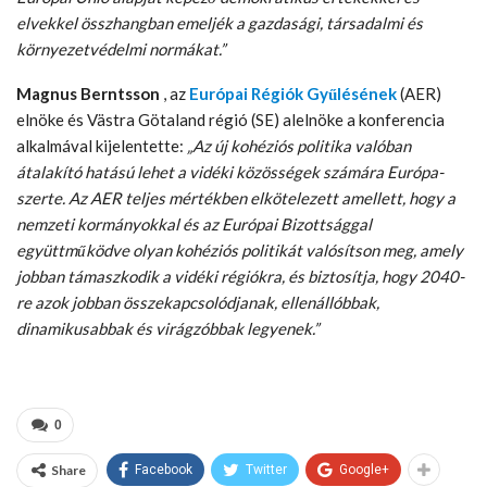
elvekkel összhangban emeljék a gazdasági, társadalmi és
környezetvédelmi normákat.”
Magnus Berntsson
, az
Európai Régiók Gyűlésének
(AER)
elnöke és Västra Götaland régió (SE) alelnöke a konferencia
alkalmával kijelentette:
„Az új kohéziós politika valóban
átalakító hatású lehet a vidéki közösségek számára Európa-
szerte. Az AER teljes mértékben elkötelezett amellett, hogy a
nemzeti kormányokkal és az Európai Bizottsággal
együttműködve olyan kohéziós politikát valósítson meg, amely
jobban támaszkodik a vidéki régiókra, és biztosítja, hogy 2040-
re azok jobban összekapcsolódjanak, ellenállóbbak,
dinamikusabbak és virágzóbbak legyenek.”
0
Share
Facebook
Twitter
Google+