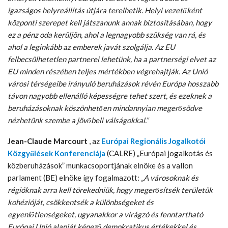
igazságos helyreállítás útjára terelhetik. Helyi vezetőként
központi szerepet kell játszanunk annak biztosításában, hogy
ez a pénz oda kerüljön, ahol a legnagyobb szükség van rá, és
ahol a leginkább az emberek javát szolgálja. Az EU
felbecsülhetetlen partnerei lehetünk, ha a partnerségi elvet az
EU minden részében teljes mértékben végrehajtják. Az Unió
városi térségeibe irányuló beruházások révén Európa hosszabb
távon nagyobb ellenálló képességre tehet szert, és ezeknek a
beruházásoknak köszönhetően mindannyian megerősödve
nézhetünk szembe a jövőbeli válságokkal.”
Jean-Claude Marcourt
, az
Európai Regionális Jogalkotói
Közgyűlések Konferenciája
(CALRE) „Európai jogalkotás és
közberuházások” munkacsoportjának elnöke és a vallon
parlament (BE) elnöke így fogalmazott:
„A városoknak és
régióknak arra kell törekedniük, hogy megerősítsék területük
kohézióját, csökkentsék a különbségeket és
egyenlőtlenségeket, ugyanakkor a virágzó és fenntartható
Európai Unió alapját képező demokratikus értékekkel és