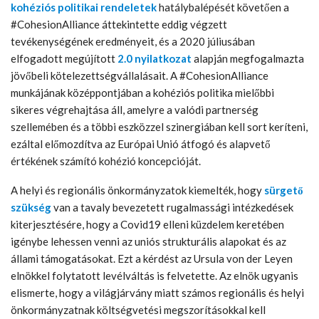
kohéziós politikai rendeletek
hatálybalépését követően a
#CohesionAlliance áttekintette eddig végzett
tevékenységének eredményeit, és a 2020 júliusában
elfogadott megújított
2.0 nyilatkozat
alapján megfogalmazta
jövőbeli kötelezettségvállalásait. A #CohesionAlliance
munkájának középpontjában a kohéziós politika mielőbbi
sikeres végrehajtása áll, amelyre a valódi partnerség
szellemében és a többi eszközzel szinergiában kell sort keríteni,
ezáltal előmozdítva az Európai Unió átfogó és alapvető
értékének számító kohézió koncepcióját.
A helyi és regionális önkormányzatok kiemelték, hogy
sürgető
szükség
van a tavaly bevezetett rugalmassági intézkedések
kiterjesztésére, hogy a Covid19 elleni küzdelem keretében
igénybe lehessen venni az uniós strukturális alapokat és az
állami támogatásokat. Ezt a kérdést az Ursula von der Leyen
elnökkel folytatott levélváltás is felvetette. Az elnök ugyanis
elismerte, hogy a világjárvány miatt számos regionális és helyi
önkormányzatnak költségvetési megszorításokkal kell