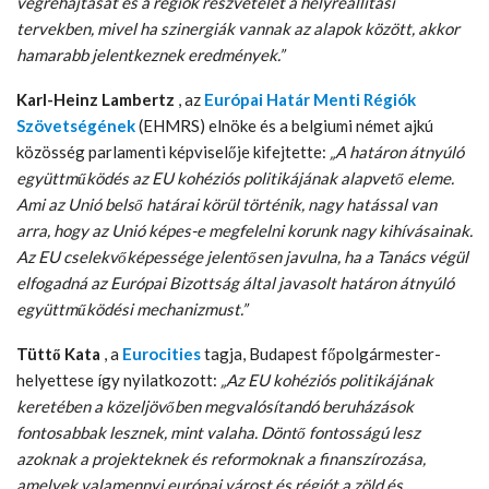
végrehajtását és a régiók részvételét a helyreállítási
tervekben, mivel ha szinergiák vannak az alapok között, akkor
hamarabb jelentkeznek eredmények.”
Karl-Heinz Lambertz
, az
Európai Határ Menti Régiók
Szövetségének
(EHMRS) elnöke és a belgiumi német ajkú
közösség parlamenti képviselője kifejtette:
„A határon átnyúló
együttműködés az EU kohéziós politikájának alapvető eleme.
Ami az Unió belső határai körül történik, nagy hatással van
arra, hogy az Unió képes-e megfelelni korunk nagy kihívásainak.
Az EU cselekvőképessége jelentősen javulna, ha a Tanács végül
elfogadná az Európai Bizottság által javasolt határon átnyúló
együttműködési mechanizmust.”
Tüttő Kata
, a
Eurocities
tagja, Budapest főpolgármester-
helyettese így nyilatkozott:
„Az EU kohéziós politikájának
keretében a közeljövőben megvalósítandó beruházások
fontosabbak lesznek, mint valaha. Döntő fontosságú lesz
azoknak a projekteknek és reformoknak a finanszírozása,
amelyek valamennyi európai várost és régiót a zöld és