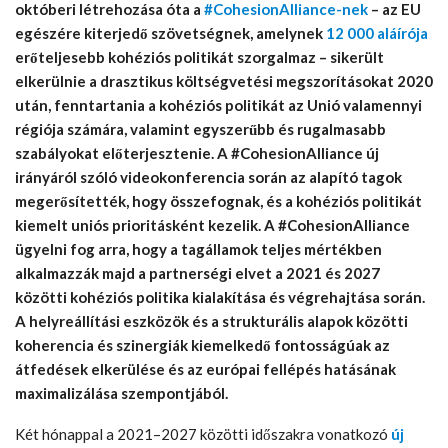
októberi létrehozása óta a
#CohesionAlliance-nek
– az EU
egészére kiterjedő szövetségnek, amelynek
12 000 aláírója
erőteljesebb kohéziós politikát szorgalmaz – sikerült
elkerülnie a drasztikus költségvetési megszorításokat 2020
után, fenntartania a kohéziós politikát az Unió valamennyi
régiója számára, valamint egyszerűbb és rugalmasabb
szabályokat előterjesztenie. A #CohesionAlliance új
irányáról szóló videokonferencia során az alapító tagok
megerősítették, hogy összefognak, és a kohéziós politikát
kiemelt uniós prioritásként kezelik. A #CohesionAlliance
ügyelni fog arra, hogy a tagállamok teljes mértékben
alkalmazzák majd a partnerségi elvet a 2021 és 2027
közötti kohéziós politika kialakítása és végrehajtása során.
A helyreállítási eszközök és a strukturális alapok közötti
koherencia és szinergiák kiemelkedő fontosságúak az
átfedések elkerülése és az európai fellépés hatásának
maximalizálása szempontjából.
Két hónappal a 2021–2027 közötti időszakra vonatkozó
új