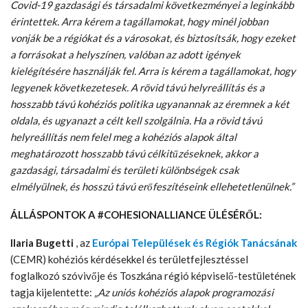
Covid-19 gazdasági és társadalmi következményei a leginkább
érintettek. Arra kérem a tagállamokat, hogy minél jobban
vonják be a régiókat és a városokat, és biztosítsák, hogy ezeket
a forrásokat a helyszínen, valóban az adott igények
kielégítésére használják fel. Arra is kérem a tagállamokat, hogy
legyenek következetesek. A rövid távú helyreállítás és a
hosszabb távú kohéziós politika ugyanannak az éremnek a két
oldala, és ugyanazt a célt kell szolgálnia. Ha a rövid távú
helyreállítás nem felel meg a kohéziós alapok által
meghatározott hosszabb távú célkitűzéseknek, akkor a
gazdasági, társadalmi és területi különbségek csak
elmélyülnek, és hosszú távú erőfeszítéseink ellehetetlenülnek.”
ÁLLÁSPONTOK A #COHESIONALLIANCE ÜLÉSÉRŐL:
Ilaria Bugetti
, az
Európai Települések és Régiók Tanácsának
(CEMR) kohéziós kérdésekkel és területfejlesztéssel
foglalkozó szóvivője és Toszkána régió képviselő-testületének
tagja kijelentette:
„Az uniós kohéziós alapok programozási