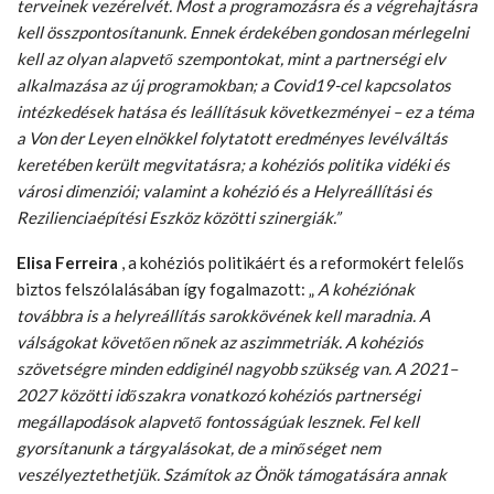
terveinek vezérelvét. Most a programozásra és a végrehajtásra
kell összpontosítanunk. Ennek érdekében gondosan mérlegelni
kell az olyan alapvető szempontokat, mint a partnerségi elv
alkalmazása az új programokban; a Covid19-cel kapcsolatos
intézkedések hatása és leállításuk következményei – ez a téma
a Von der Leyen elnökkel folytatott eredményes levélváltás
keretében került megvitatásra; a kohéziós politika vidéki és
városi dimenziói; valamint a kohézió és a Helyreállítási és
Rezilienciaépítési Eszköz közötti szinergiák.”
Elisa Ferreira
, a kohéziós politikáért és a reformokért felelős
biztos felszólalásában így fogalmazott: „
A kohéziónak
továbbra is a helyreállítás sarokkövének kell maradnia. A
válságokat követően nőnek az aszimmetriák. A kohéziós
szövetségre minden eddiginél nagyobb szükség van. A 2021–
2027 közötti időszakra vonatkozó kohéziós partnerségi
megállapodások alapvető fontosságúak lesznek. Fel kell
gyorsítanunk a tárgyalásokat, de a minőséget nem
veszélyeztethetjük. Számítok az Önök támogatására annak