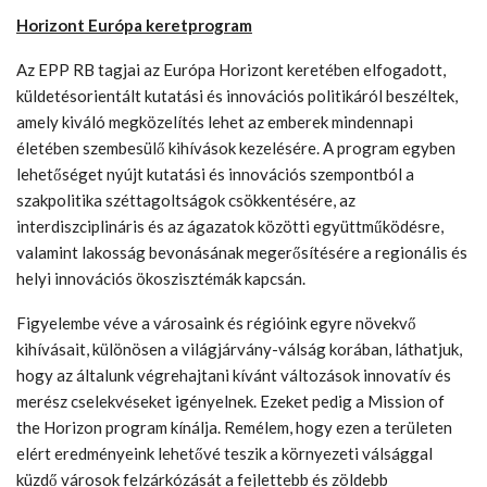
Horizont Európa keretprogram
Az EPP RB tagjai az Európa Horizont keretében elfogadott,
küldetésorientált kutatási és innovációs politikáról beszéltek,
amely kiváló megközelítés lehet az emberek mindennapi
életében szembesülő kihívások kezelésére. A program egyben
lehetőséget nyújt kutatási és innovációs szempontból a
szakpolitika széttagoltságok csökkentésére, az
interdiszciplináris és az ágazatok közötti együttműködésre,
valamint lakosság bevonásának megerősítésére a regionális és
helyi innovációs ökoszisztémák kapcsán.
Figyelembe véve a városaink és régióink egyre növekvő
kihívásait, különösen a világjárvány-válság korában, láthatjuk,
hogy az általunk végrehajtani kívánt változások innovatív és
merész cselekvéseket igényelnek. Ezeket pedig a Mission of
the Horizon program kínálja. Remélem, hogy ezen a területen
elért eredményeink lehetővé teszik a környezeti válsággal
küzdő városok felzárkózását a fejlettebb és zöldebb