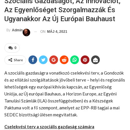
Szociális Gazdaságot, Az Innovációt,
Az Egyenlőséget Szorgalmazzák És
Ugyanakkor Az Új Európai Bauhaust
By
Admin
ON
MÁJ 4, 2021
0
Share
A szociális gazdaságra vonatkozó cselekvési terv, a Gondozók
és az ellátási szolgáltatások jövőbeli terve – helyi és regionális
lehetőségek egy európai kihívás kapcsán, az Egyenlőség
Uniója, az Új európai Bauhaus, a Horizon Europe, az Egyéni
Tanulási Számlák (ILA) összefüggésében) és a Készségek
Paktuma volt a fő szempont, amelyet az EPP-RB tagjai a mai
SEDEC bizottsági ülésen megvitattak.
Cselekvési terv a szociális gazdaság számára