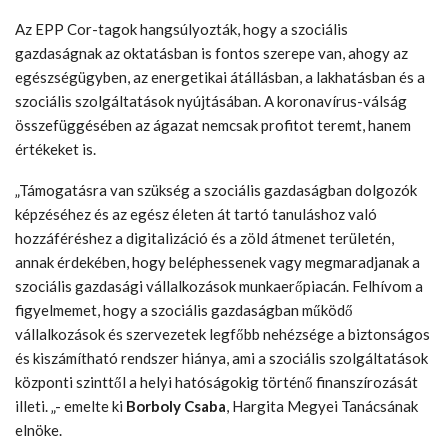
Az EPP Cor-tagok hangsúlyozták, hogy a szociális
gazdaságnak az oktatásban is fontos szerepe van, ahogy az
egészségügyben, az energetikai átállásban, a lakhatásban és a
szociális szolgáltatások nyújtásában. A koronavírus-válság
összefüggésében az ágazat nemcsak profitot teremt, hanem
értékeket is.
„Támogatásra van szükség a szociális gazdaságban dolgozók
képzéséhez és az egész életen át tartó tanuláshoz való
hozzáféréshez a digitalizáció és a zöld átmenet területén,
annak érdekében, hogy beléphessenek vagy megmaradjanak a
szociális gazdasági vállalkozások munkaerőpiacán. Felhívom a
figyelmemet, hogy a szociális gazdaságban működő
vállalkozások és szervezetek legfőbb nehézsége a biztonságos
és kiszámítható rendszer hiánya, ami a szociális szolgáltatások
központi szinttől a helyi hatóságokig történő finanszírozását
illeti. „- emelte ki
Borboly Csaba
, Hargita Megyei Tanácsának
elnöke.