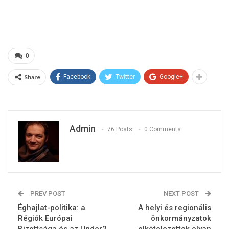
0
Share
Facebook
Twitter
Google+
Admin
76 Posts
0 Comments
PREV POST
NEXT POST
Éghajlat-politika:‎ a
A helyi és regionális
Régiók Európai
önkormányzatok
Bizottsága és az Under2
elkötelezettek olyan