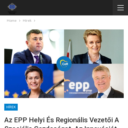
Home
Hírek
HÍREK
Az EPP Helyi És Regionális Vezetői A