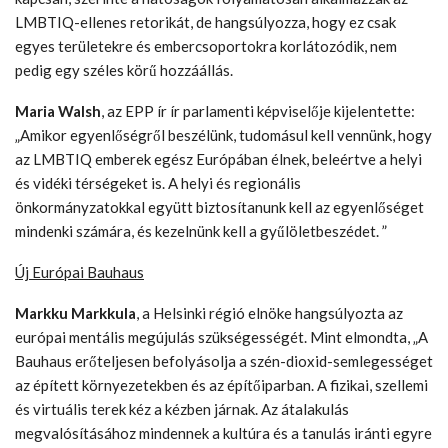
LMBTIQ-ellenes retorikát, de hangsúlyozza, hogy ez csak
egyes területekre és embercsoportokra korlátozódik, nem
pedig egy széles körű hozzáállás.
Maria Walsh
, az EPP ír ír parlamenti képviselője kijelentette:
„Amikor egyenlőségről beszélünk, tudomásul kell vennünk, hogy
az LMBTIQ emberek egész Európában élnek, beleértve a helyi
és vidéki térségeket is. A helyi és regionális
önkormányzatokkal együtt biztosítanunk kell az egyenlőséget
mindenki számára, és kezelnünk kell a gyűlöletbeszédet. ”
Új Európai Bauhaus
Markku Markkula
, a Helsinki régió elnöke hangsúlyozta az
európai mentális megújulás szükségességét. Mint elmondta, „A
Bauhaus erőteljesen befolyásolja a szén-dioxid-semlegességet
az épített környezetekben és az építőiparban. A fizikai, szellemi
és virtuális terek kéz a kézben járnak. Az átalakulás
megvalósításához mindennek a kultúra és a tanulás iránti egyre