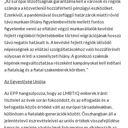
„Az Európai Bizottságnak garantálnia kell a városok és régiók
számára a közvetlenül hozzáférhető pénzügyi eszközöket.
Ezenkívül, a pandémiával összefüggő határzárok miatti rövid
távú munkaerőhiány figyelembevétele mellett fontos
figyelembe venni az ellátást végző munkavállalók kevésbé
fejlett régiókból fejlettebbekbe történő migrációjának hosszú
távú negatív hatásait is. A kevésbé fejlett régiók idősödő
népességnek az ellátási szolgáltatásokhoz való hozzáférését
súlyosan érinti a személyzeti hiány. A gondozó szakmák
képének megváltoztatása részeként kampányokat kell indítani
a fiatalság és a fiatal szakemberek körében. ”
Az Egyenlőség Uniója
Az EPP hangsúlyozza, hogy az LMBTIQ emberek iránti
tisztelet az évek során fokozódott, és az elfogadás és a
befogadás közös értékké vált az európai társadalmakban,
különösen a fiatalabb generációk között. Összhangban áll a
jelentéstevő észrevételeivel az uniós értékek visszafejlődése
kapcsán, szerinte a hatóságok folyamatosan alkalmazzák az