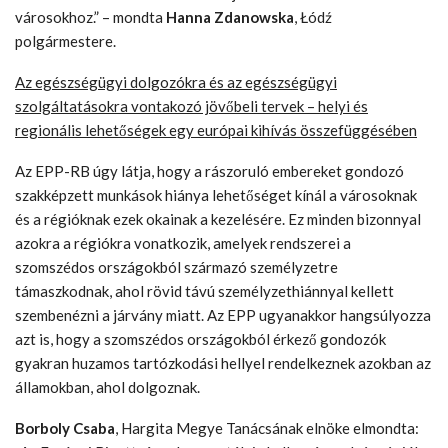
városokhoz.” – mondta
Hanna Zdanowska
, Łódź
polgármestere.
Az egészségügyi dolgozókra és az egészségügyi
szolgáltatásokra vontakozó jövőbeli tervek – helyi és
regionális lehetőségek egy európai kihívás összefüggésében
Az EPP-RB úgy látja, hogy a rászoruló embereket gondozó
szakképzett munkások hiánya lehetőséget kínál a városoknak
és a régióknak ezek okainak a kezelésére. Ez minden bizonnyal
azokra a régiókra vonatkozik, amelyek rendszerei a
szomszédos országokból származó személyzetre
támaszkodnak, ahol rövid távú személyzethiánnyal kellett
szembenézni a járvány miatt. Az EPP ugyanakkor hangsúlyozza
azt is, hogy a szomszédos országokból érkező gondozók
gyakran huzamos tartózkodási hellyel rendelkeznek azokban az
államokban, ahol dolgoznak.
Borboly Csaba
, Hargita Megye Tanácsának elnöke elmondta: