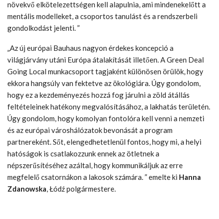
növekvő elkötelezettségen kell alapulnia, ami mindenekelőtt a
mentális modelleket, a csoportos tanulást és a rendszerbeli
gondolkodást jelenti. ”
„Az új európai Bauhaus nagyon érdekes koncepció a
világjárvány utáni Európa átalakítását illetően. A Green Deal
Going Local munkacsoport tagjaként különösen örülök, hogy
ekkora hangsúly van fektetve az ökológiára. Úgy gondolom,
hogy ez a kezdeményezés hozzá fog járulni a zöld átállás
feltételeinek hatékony megvalósításához, a lakhatás területén.
Úgy gondolom, hogy komolyan fontolóra kell venni a nemzeti
és az európai városhálózatok bevonását a program
partnereként. Sőt, elengedhetetlenül fontos, hogy mi, a helyi
hatóságok is csatlakozzunk ennek az ötletnek a
népszerűsítéséhez azáltal, hogy kommunikáljuk az erre
megfelelő csatornákon a lakosok számára. ” emelte ki
Hanna
Zdanowska
, Łódź polgármestere.