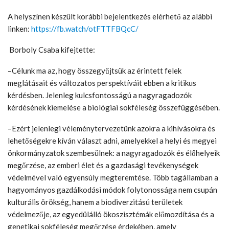
A helyszínen készült korábbi bejelentkezés elérhető az alábbi
linken:
https://fb.watch/otFTTFBQcC/
Borboly Csaba kifejtette:
–Célunk ma az, hogy összegyűjtsük az érintett felek
meglátásait és változatos perspektíváit ebben a kritikus
kérdésben. Jelenleg kulcsfontosságú a nagyragadozók
kérdésének kiemelése a biológiai sokféleség összefüggésében.
–Ezért jelenlegi véleménytervezetünk azokra a kihívásokra és
lehetőségekre kíván választ adni, amelyekkel a helyi és megyei
önkormányzatok szembesülnek: a nagyragadozók és élőhelyeik
megőrzése, az emberi élet és a gazdasági tevékenységek
védelmével való egyensúly megteremtése. Több tagállamban a
hagyományos gazdálkodási módok folytonossága nem csupán
kulturális örökség, hanem a biodiverzitású területek
védelmezője, az egyedülálló ökoszisztémák előmozdítása és a
genetikai sokféleség megőrzése érdekében, amely