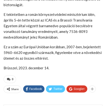
biztonságát.
E tekintetben a román környezetvédelmi minisztérium idén,
április 5-én tette közzé az ICAS és a Brassói Transilvania
Egyetem által végzett barnamedve-populáció becslésére
vonatkozó tanulmány eredményeit, amely 7536-8093
medveállományt jelez Romániában.
Ez a szám az Európai Unióban korábban, 2007-ben, bejelentett
5960–6620 egyedből származik, figyelembe véve a növekedési
ütemet és az összes eltérést.
Brüsszel, 2023. december 14.
0
Share
Facebook
Twitter
Google+