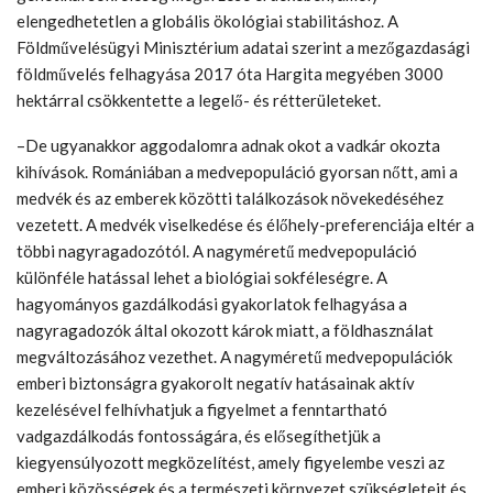
elengedhetetlen a globális ökológiai stabilitáshoz. A
Földművelésügyi Minisztérium adatai szerint a mezőgazdasági
földművelés felhagyása 2017 óta Hargita megyében 3000
hektárral csökkentette a legelő- és rétterületeket.
–De ugyanakkor aggodalomra adnak okot a vadkár okozta
kihívások. Romániában a medvepopuláció gyorsan nőtt, ami a
medvék és az emberek közötti találkozások növekedéséhez
vezetett. A medvék viselkedése és élőhely-preferenciája eltér a
többi nagyragadozótól. A nagyméretű medvepopuláció
különféle hatással lehet a biológiai sokféleségre. A
hagyományos gazdálkodási gyakorlatok felhagyása a
nagyragadozók által okozott károk miatt, a földhasználat
megváltozásához vezethet. A nagyméretű medvepopulációk
emberi biztonságra gyakorolt negatív hatásainak aktív
kezelésével felhívhatjuk a figyelmet a fenntartható
vadgazdálkodás fontosságára, és elősegíthetjük a
kiegyensúlyozott megközelítést, amely figyelembe veszi az
emberi közösségek és a természeti környezet szükségleteit és