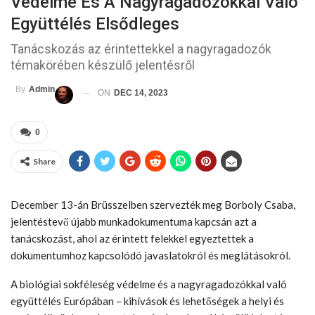
Védelme És A Nagyragadozókkal Való
Együttélés Elsődleges
Tanácskozás az érintettekkel a nagyragadozók
témakörében készülő jelentésről
By
Admin
ON
DEC 14, 2023
0
Share
December 13-án Brüsszelben szervezték meg Borboly Csaba,
jelentéstevő újabb munkadokumentuma kapcsán azt a
tanácskozást, ahol az érintett felekkel egyeztettek a
dokumentumhoz kapcsolódó javaslatokról és meglátásokról.
A biológiai sokféleség védelme és a nagyragadozókkal való
együttélés Európában – kihívások és lehetőségek a helyi és