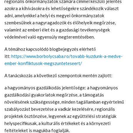
regionális önkormányzatok számára címmel készülő jelentés
azokra a kihívásokra és lehetőségekre szándékozik választ
adni, amelyekkel a helyi és megyei önkormányzatok
szembesülnek a nagyragadozók és élőhelyeik megőrzése,
valamint az emberi élet és a gazdasági tevékenységek
védelmével való egyensúly megteremtésében.
A témához kapcsolódó blogbejegyzés elérhető
itt:
https://www.borbolycsaba.ro/tovabb-kuzdunk-a-medve-
ember-konfliktusok-megszunteteseert/
A tanácskozás a következő szempontok mentén zajlott:
a hagyományos gazdálkodás jelentősége: a hagyományos
gazdálkodási gyakorlatok megőrzése, a támogatás
növelésének szükségessége, minden tagállamban egyértelmű
szabályozást bevezetése a vadkár kezelésére, regionális
projektek ösztönzése, legyenek az együttélési stratégiák
helyspecifikusak, a kulturális értékeket és a környezeti
feltételeket is magukba foglalják.