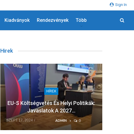
Sign In
Kiadványok
Rendezvények
Több
Hirek
HÍREK
EU-S Költségvetés És Helyi Politikák:
A F
Javaslatok A 2027…
Sz
SZEPT 17, 2024
JÚL 8, 202
ADMIN
0