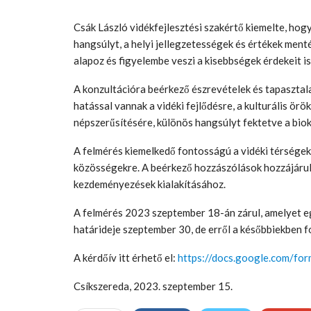
Csák László vidékfejlesztési szakértő kiemelte, hogy
hangsúlyt, a helyi jellegzetességek és értékek me
alapoz és figyelembe veszi a kisebbségek érdekeit is
A konzultációra beérkező észrevételek és tapasztal
hatással vannak a vidéki fejlődésre, a kulturális ö
népszerűsítésére, különös hangsúlyt fektetve a bioku
A felmérés kiemelkedő fontosságú a vidéki térségek
közösségekre. A beérkező hozzászólások hozzájáru
kezdeményezések kialakításához.
A felmérés 2023 szeptember 18-án zárul, amelyet e
határideje szeptember 30, de erről a későbbiekben 
A kérdőív itt érhető el:
https://docs.google.com/for
Csíkszereda, 2023. szeptember 15.