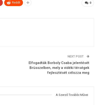
+
ReddIt
0
NEXT POST
Elfogadták Borboly Csaba jelentését
Brüsszelben, mely a vidéki térségek
fejlesztését célozza meg
A Szerző További Művei