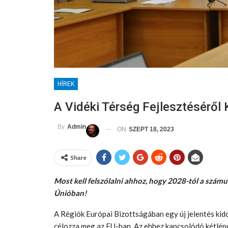
HÍREK
A Vidéki Térség Fejlesztéséről 
By
Admin
ON
SZEPT 18, 2023
Share
Most kell felszólalni ahhoz, hogy 2028-tól a szám
Únióban!
A Régiók Európai Bizottságában egy új jelentés kido
célozza meg az EU-ban. Az ehhez kapcsolódó kétlépc