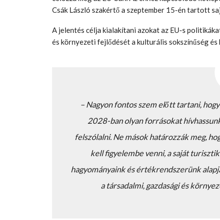
Csák László szakértő a szeptember 15-én tartott sa
A jelentés célja kialakítani azokat az EU-s politikák
és környezeti fejlődését a kulturális sokszínűség és
– Nagyon fontos szem előtt tartani, hogy
2028-ban olyan forrásokat hívhassunk
felszólalni. Ne mások határozzák meg, ho
kell figyelembe venni, a saját turiszti
hagyományaink és értékrendszerünk alapján
a társadalmi, gazdasági és környez