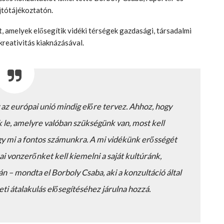
jtótájékoztatón.
at, amelyek elősegítik vidéki térségek gazdasági, társadalmi
 kreativitás kiaknázásával.
 az európai unió mindig előre tervez. Ahhoz, hogy
 le, amelyre valóban szükségünk van, most kell
gy mi a fontos számunkra. A mi vidékünk erősségét
kai vonzerőnket kell kiemelni a saját kultúránk,
 – mondta el Borboly Csaba, aki a konzultáció által
eti átalakulás elősegítéséhez járulna hozzá.