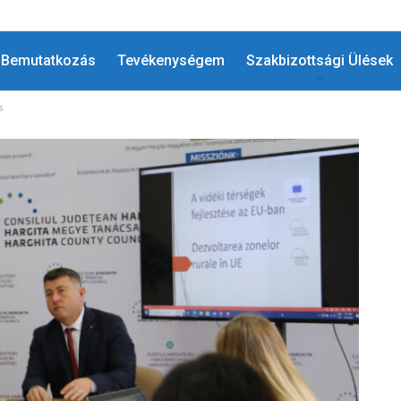
Bemutatkozás
Tevékenységem
Szakbizottsági Ülések
s
HÍREK
Megtiszteltetés A Régiók Európai
!
Bizottságát Képviselni Az…
MÁJ 7, 2025
ADMIN
0