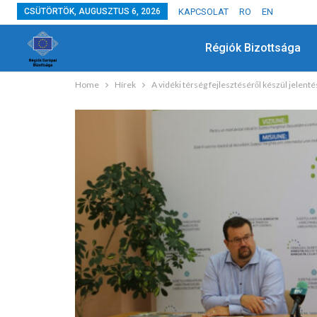
CSÜTÖRTÖK, AUGUSZTUS 6, 2026
KAPCSOLAT
RO
EN
Régiók Bizottsága
Home
Hírek
A vidéki térség fejlesztéséről készül jelenté
HÍREK
Együtt Ültettük El A Jövő Fáit
JÚL 3, 2024
ADMIN
0