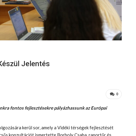
Készül Jelentés
0
unkra fontos fejlesztésekre pályázhassunk az Európai
lgozására kerül sor, amely a Vidéki térségek fejlesztését
sős konzultációt ismertette Borboly Csaba, raportőr és