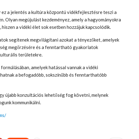
 ez a jelentés a kultúra központú vidékfejlesztésre teszi a
ntén. Olyan megújulást kezdeményez, amely a hagyományokra
, hiszen a vidéki élet sok esetben hozzájuk kapcsolódik.
atok segítenek megvilágítani azokat a tényezőket, amelyek
rökség megőrzésére és a fenntartható gyakorlatok
lturális területekre.
 formálásában, amelyek hatással vannak a vidéki
lhatnak a befogadóbb, sokszínűbb és fenntarthatóbb
gy újabb konzultációs lehetőség fog követni, melynek
fogunk kommunikálni.
ms/