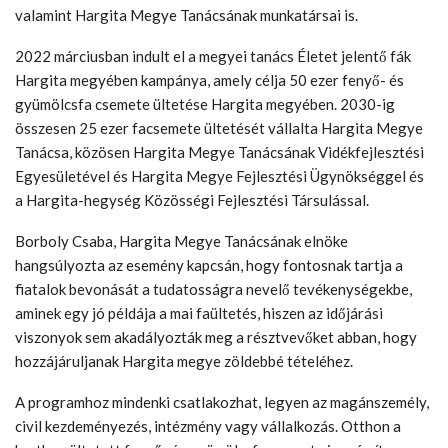
valamint Hargita Megye Tanácsának munkatársai is.
2022 márciusban indult el a megyei tanács Életet jelentő fák
Hargita megyében kampánya, amely célja 50 ezer fenyő- és
gyümölcsfa csemete ültetése Hargita megyében. 2030-ig
összesen 25 ezer facsemete ültetését vállalta Hargita Megye
Tanácsa, közösen Hargita Megye Tanácsának Vidékfejlesztési
Egyesületével és Hargita Megye Fejlesztési Ügynökséggel és
a Hargita-hegység Közösségi Fejlesztési Társulással.
Borboly Csaba, Hargita Megye Tanácsának elnöke
hangsúlyozta az esemény kapcsán, hogy fontosnak tartja a
fiatalok bevonását a tudatosságra nevelő tevékenységekbe,
aminek egy jó példája a mai faültetés, hiszen az időjárási
viszonyok sem akadályozták meg a résztvevőket abban, hogy
hozzájáruljanak Hargita megye zöldebbé tételéhez.
A programhoz mindenki csatlakozhat, legyen az magánszemély,
civil kezdeményezés, intézmény vagy vállalkozás. Otthon a