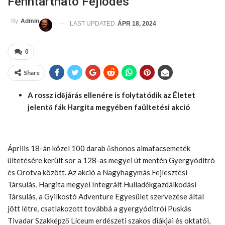
Fenntartható Fejlődés
By
Admin
LAST UPDATED
ÁPR 18, 2024
0
Share
A rossz időjárás ellenére is folytatódik az Életet
jelentő fák Hargita megyében faültetési akció
Április 18-án közel 100 darab őshonos almafacsemeték
ültetésére került sor a 128-as megyei út mentén Gyergyóditró
és Orotva között. Az akció a Nagyhagymás Fejlesztési
Társulás, Hargita megyei Integrált Hulladékgazdálkodási
Társulás, a Gyilkostó Adventure Egyesület szervezése által
jött létre, csatlakozott továbbá a gyergyóditrói Puskás
Tivadar Szakképző Líceum erdészeti szakos diákjai és oktatói,