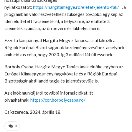
hozzájáruláshoz szükséges
nyilatkozatot:
https://hargitamegye.ro/eletet-jelento-fak/
, a
programban való részvételhez szükséges továbbá egy kép az
idén elültetett facsemetéről, a helyszínre, az elültetett
csemeték számára, az ön nevére és lakhelycímére.
Ezzel a kampánnyal Hargita Megye Tanácsa csatlakozik a
Régiók Európai Bizottságának kezdeményezéséhez, amelynek
ambiciózus célja, hogy 2030-ig 3 milliárd fát ültessenek.
Borboly Csaba, Hargita Megye Tanácsának elnöke egyben az
Európai Klímaegyezmény nagykövete és a Régiók Európai
Bizottságának állandó tagja és jelentéstevője is.
Az elnök munkájáról további információkat itt
olvashatnak:
https://cor.borbolycsaba.ro/
Csíkszereda, 2024. április 18.
0