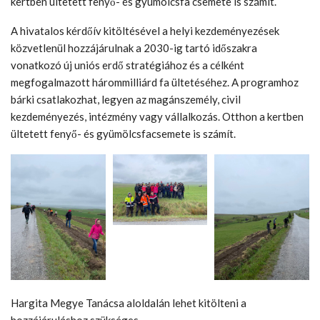
kertben ültetett fenyő- és gyümölcsfa csemete is számít.
A hivatalos kérdőív kitöltésével a helyi kezdeményezések
közvetlenül hozzájárulnak a 2030-ig tartó időszakra
vonatkozó új uniós erdő stratégiához és a célként
megfogalmazott hárommilliárd fa ültetéséhez. A programhoz
bárki csatlakozhat, legyen az magánszemély, civil
kezdeményezés, intézmény vagy vállalkozás. Otthon a kertben
ültetett fenyő- és gyümölcsfacsemete is számít.
Hargita Megye Tanácsa aloldalán lehet kitölteni a