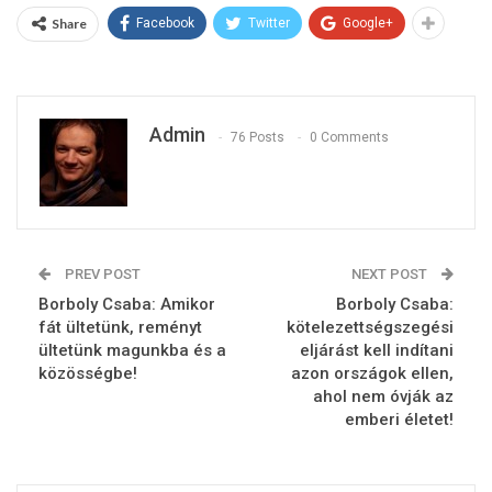
Share
Facebook
Twitter
Google+
Admin
76 Posts
0 Comments
PREV POST
NEXT POST
Borboly Csaba: Amikor
Borboly Csaba:
fát ültetünk, reményt
kötelezettségszegési
ültetünk magunkba és a
eljárást kell indítani
közösségbe!
azon országok ellen,
ahol nem óvják az
emberi életet!