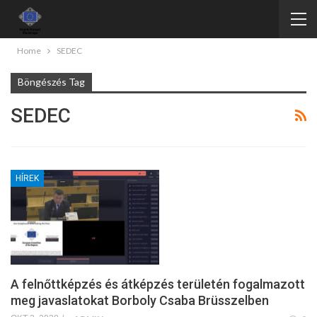
Home
SEDEC
Böngészés Tag
SEDEC
HÍREK
A felnőttképzés és átképzés területén fogalmazott
meg javaslatokat Borboly Csaba Brüsszelben