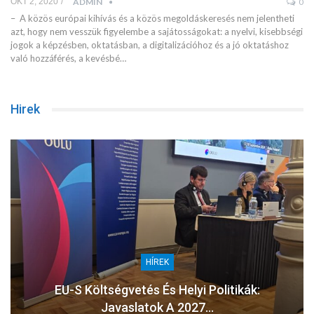
OKT 2, 2020
ADMIN
0
– A közös európai kihívás és a közös megoldáskeresés nem jelentheti
azt, hogy nem vesszük figyelembe a sajátosságokat: a nyelvi, kisebbségi
jogok a képzésben, oktatásban, a digitalizációhoz és a jó oktatáshoz
való hozzáférés, a kevésbé…
Hirek
HÍREK
EU-S Költségvetés És Helyi Politikák:
Javaslatok A 2027…