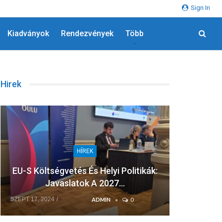
Sign In
Kiadványok
Rendezvények
Több
Hirek
HÍREK
EU-S Költségvetés És Helyi Politikák:
A F
Javaslatok A 2027…
Sz
SZEPT 17, 2024
JÚL 8, 202
ADMIN
0