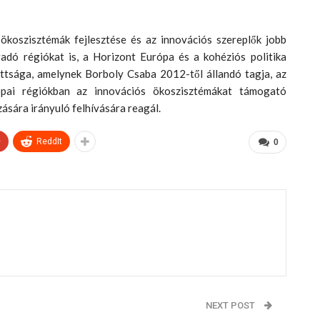
ökoszisztémák fejlesztése és az innovációs szereplők jobb
adó régiókat is, a Horizont Európa és a kohéziós politika
ottsága, amelynek Borboly Csaba 2012-től állandó tagja, az
ópai régiókban az innovációs ökoszisztémákat támogató
ására irányuló felhívására reagál.
+
ReddIt
0
NEXT POST