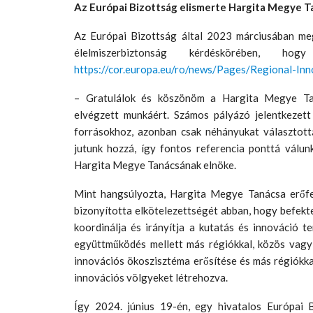
Az Európai Bizottság elismerte Hargita Megye T
Az Európai Bizottság által 2023 márciusában me
élelmiszerbiztonság kérdéskörében, h
https://cor.europa.eu/ro/news/Pages/Regional-Inn
– Gratulálok és köszönöm a Hargita Megye Tan
elvégzett munkáért. Számos pályázó jelentkezett
forrásokhoz, azonban csak néhányukat választott
jutunk hozzá, így fontos referencia ponttá válu
Hargita Megye Tanácsának elnöke.
Mint hangsúlyozta, Hargita Megye Tanácsa erőfes
bizonyította elkötelezettségét abban, hogy befektet
koordinálja és irányítja a kutatás és innováció t
együttműködés mellett más régiókkal, közös vagy 
innovációs ökoszisztéma erősítése és más régiókka
innovációs völgyeket létrehozva.
Így 2024. június 19-én, egy hivatalos Európai