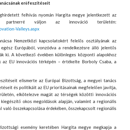
anácsának erőfeszítéseit
ghirdetett felhívás nyomán Hargita megye jelentkezett az
ogy partnerré váljon az innováció területén:
ovation-Valleys.aspx
ácsa Nemzetközi kapcsolatokért felelős osztályának az
 egész Európából, vonzódva a rendelkezésre álló jelentős
ák ki. A következő években különleges központi alapokhoz
nk az EU innovációs térképén – értékelte Borboly Csaba, a
zítéseit elismerte az Európai Bizottság, a megyei tanács
éseit és politikáit az EU prioritásainak megfelelően javítja,
erületén, elkötelezve magát az térségek közötti innovációs
kiegészítő okos megoldások alapján, valamint a regionális
l való összekapcsolása érdekében, összekapcsolt regionális
 Bizottsági esemény keretében Hargita megye megkapja a