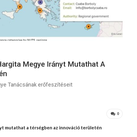
Hargita Megye Irányt Mutathat A
tén
gye Tanácsának erőfeszítéseit
0
nyt mutathat a térségben az innováció területén