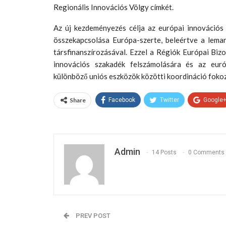
Regionális Innovációs Völgy címkét.
Az új kezdeményezés célja az európai innovációs 
összekapcsolása Európa-szerte, beleértve a lemar
társfinanszírozásával. Ezzel a Régiók Európai Biz
innovációs szakadék felszámolására és az eur
különböző uniós eszközök közötti koordináció fokoz
Share
Facebook
Twitter
Google
Admin
14 Posts
0 Comments
PREV POST