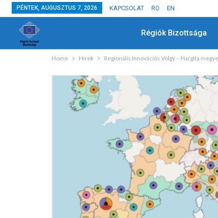
PÉNTEK, AUGUSZTUS 7, 2026
KAPCSOLAT
RO
EN
Régiók Bizottsága
Home
Hírek
Regionális Innovációs Völgy – Hargita megye
HÍREK
Együtt Ültettük El A Jövő Fáit
JÚL 3, 2024
ADMIN
0