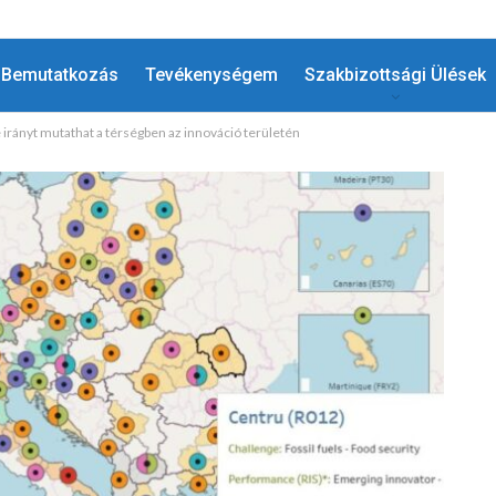
Bemutatkozás
Tevékenységem
Szakbizottsági Ülések
 irányt mutathat a térségben az innováció területén
HÍREK
Megtiszteltetés A Régiók Európai
!
Bizottságát Képviselni Az…
MÁJ 7, 2025
ADMIN
0