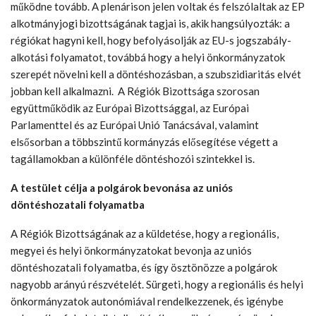
működne tovább. A plenárison jelen voltak és felszólaltak az EP
alkotmányjogi bizottságának tagjai is, akik hangsúlyozták: a
régiókat hagyni kell, hogy befolyásolják az EU-s jogszabály-
alkotási folyamatot, továbbá hogy a helyi önkormányzatok
szerepét növelni kell a döntéshozásban, a szubszidiaritás elvét
jobban kell alkalmazni.
A Régiók Bizottsága szorosan
együttműködik az Európai Bizottsággal, az Európai
Parlamenttel és az Európai Unió Tanácsával, valamint
elsősorban a többszintű kormányzás elősegítése végett a
tagállamokban a különféle döntéshozói szintekkel is.
A testület célja a polgárok bevonása az uniós
döntéshozatali folyamatba
A Régiók Bizottságának az a küldetése, hogy a regionális,
megyei és helyi önkormányzatokat bevonja az uniós
döntéshozatali folyamatba, és így ösztönözze a polgárok
nagyobb arányú részvételét. Sürgeti, hogy a regionális és helyi
önkormányzatok autonómiával rendelkezzenek, és igénybe