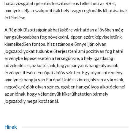
hatásvizsgálati jelentés készítésére is felkérheti az RB-t,
amelyek célja a szakpolitikák helyi vagy regionális kihatásainak
értékelése.
A Régiók Bizottságának hatásköre várhatóan a jövőben még
hangsúlyosabban fog növekedni, éppen ezért képviseletünk
kiemelkedően fontos, hisz számos előnnyel jár, olyan
jogszabályokat tudunk előterjeszteni ami pozitívan fog hatni
érvénybe lépése esetén a térségünkre, a helyi gazdasági
növekedésre, az kultúránk, hagyományaink hangsúlyosabb
érvényesítésére Európai Uniós szinten. Egy olyan intézmény,
amelynek hangja van Európai Uniós szinten, hiszen a városok,
megyék, régiók olyan színes, egyben hangsúlyos alkotóelemei
az uniónak, hogy véleményük kikerülhetetlen bármely
jogszabály megalkotásánál.
Hirek