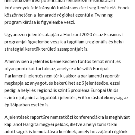
nemzetköziesítési potenciállal rendelkező felsőoktatási
intézmények felé irányuló tudástranszfert segítenék elő. Ennek
köszönhetően a lemaradó régiókat ezentúl a Twinning
program kiírása is figyelembe veszi.
Ugyanezen jelentés alapján a Horizont2020 és az Erasmus+
programjai figyelembe veszik a tagállami, regionális és helyi
stratégiai keretük területi szempontjait is.
Amennyiben a jelentés kiemelkedően fontos témát érint, és
olyan pontokat tartalmaz, amelyre a készülő Európai
Parlamenti jelentés nem tér ki, akkor a parlamenti raportőr
megkapja az anyagot, és bekerülhet az ő jelentésébe, ezzel
pedig a helyi és regionális szintű probléma Európai Uniós
szintre jut, mint a legutóbbi jelentés, Erőforráshatékonyság az
építőiparban esetén is.
A jelentések raportőre nemzetközi konferenciákra is meghívást
kap, ahol Hargita megyei példák, illetve a helyi turisztikai
adottságok is bemutatásra kerülnek, amely hozzájárul régiónk