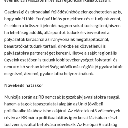
évek múltán visszatérni, és azt régiónkban kamatoztatni.
Gazdasági és társadalmi fejlődésünkhöz elengedhetetlen az is,
hogy minél több Európai Uniós projektben részt tudjunk venni,
és ebben a brüsszeli jelenlét nagyon sokat tud segíteni, hiszen
ha lehetőség adódik, álláspontot tudunk érvényesíteni a
pályázatok kiírásánál az irányvonalak megállapításánál,
bemutatókat tudunk tartani, direktbe és közvetlenül is
pályázatokra partnerséget keresni, illetve a saját regionális
ügyeink esetében is tudunk lobbitevékenységet folytatni, és
nem utolsó sorban lehetőség adódik más régiók jó gyakorlatait
megnézni, átvenni, gyakorlatba helyezni nálunk.
Növekedő hatáskör
Munkája során az RB nemcsak jogszabályjavaslatokra reagál,
hanem a tagok tapasztalatai alapján az Unió jövőbeli
politikaalkotásához is hozzájárul. Az előretekintő vélemények
révén az RB már a politikaalakítás igen korai fázisában részt
tud venni, ezáltal befolyása növekszik. Az Európai Bizottság