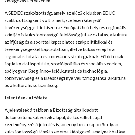
kidolgozása érdekében.
A SEDEC szakbizottság, amely az előző ciklusban EDUC
szakbizottságként volt ismert, szélesen kiterjedő
tevékenységgel bír, hiszen az Európai Unió helyi és regionális
szintjén is kulcsfontosságú felelősség jut az oktatás, a kultúra,
az ifjúság és a sporttal kapcsolatos szakpolitikákkal és
tevékenységekkel kapcsolatban, illetve kulcsszereplői a
regionális kutatási és innovációs stratégiáknak. Főbb témák:
foglalkoztatáspolitika, szociálpolitika és szociális védelem,
esélyegyenlőseg, innováció, kutatás és technológia,
többnyelvűség és a kisebbségi nyelvek támogatása, a kultúra
és a kulturális sokszínűség.
Jelentések utóélete
A jelentések általában a Bizottság által kiadott
dokumentumokat veszik alapul, de készülhet saját
kezdeményezésű jelentés is, amennyiben a raportőr olyan
kulcsfontosságú témát szeretne kidolgozni, amelynek hatása