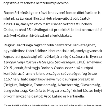
népszerűsítéséhez a nemzetközi piacokon.
Raportőri minőségben részt lehet venni fontos döntésekben is,
mint pl. az Európai Ifjúsági Hétre benyújtott pályázatok
elbírálása, amelyen ez év márciusában vett részt Borboly
Csaba, és ahol 35 előválogatott projektből kellett a nemzetközi
zsűrivel közösen kiválasztani a legjobbakat.
Régiók Bizottsága tagként több nemzetközi szövetséghez,
egyesülethez, federációhoz lehet csatlakozni, amely ugyancsak
kapcsolati, gazdasági előnyökkel jár a régió számára is. Ilyen az
Európai Helyi Köztes Hatóságok Szövetsége
(CEPLI), amelynek
2015. januárjától tagja Borboly Csaba, ez az első európai
konföderáció, amely kilenc országos szövetséget fog össze
1167 helyi hatóságot képviselve nyolc európai országban
(Belgium, Bulgária, Franciaország, Németország, Olaszország,
Lengyelország, Románia és Magyarország ) és két köztes helyi
önkormányzat hálózatot: Arco Latino és Partanella.
Ezen felül sajátos kérdéskörökre is lehetőség nyílik a figyelmet