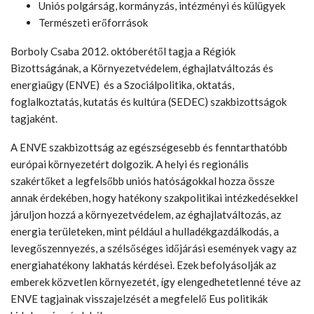
Uniós polgárság, kormányzás, intézményi és külügyek
Természeti erőforrások
Borboly Csaba 2012. októberétől tagja a Régiók
Bizottságának, a Környezetvédelem, éghajlatváltozás és
energiaügy (ENVE) és a Szociálpolitika, oktatás,
foglalkoztatás, kutatás és kultúra (SEDEC) szakbizottságok
tagjaként.
A ENVE szakbizottság az egészségesebb és fenntarthatóbb
európai környezetért dolgozik. A helyi és regionális
szakértőket a legfelsőbb uniós hatóságokkal hozza össze
annak érdekében, hogy hatékony szakpolitikai intézkedésekkel
járuljon hozzá a környezetvédelem, az éghajlatváltozás, az
energia területeken, mint például a hulladékgazdálkodás, a
levegőszennyezés, a szélsőséges időjárási események vagy az
energiahatékony lakhatás kérdései. Ezek befolyásolják az
emberek közvetlen környezetét, így elengedhetetlenné téve az
ENVE tagjainak visszajelzését a megfelelő Eus politikák