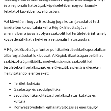
és a regionális hatóságok képviseletében nagyon komoly
feladatot kap ebben az eljárásban.
Azt követően, hogy a Bizottság jogalkotási javaslatot tett,
ismételten konzultálnia kell a Régiók Bizottságával,
amennyiben a javaslat olyan szakpolitikai területet érint, amely
közvetlenül kihat a helyi és a regionális hatóságokra.
A Régiók Bizottsága fontos politikai kérdésekkel kapcsolatban
állásfoglalásokat is kibocsát. A Régiók Bizottságán belül hat
szakbizottság működik, amelyek más-más szakpolitikai
területekkel foglalkoznak, és előkészítik a plenáris üléseken
megvitatandó jelentéseket:
Területi kohézió
Gazdaság- és szociálpolitika
Szociálpolitika, oktatás, foglalkoztatás, kutatás és
kultúra
Környezetvédelem, éghajlatváltozás és energiaügy