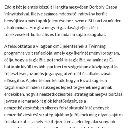
Eddig két jelentés készült Hargita megyében Borboly Csaba
irányításával, illetve számos módosító indítvány került
benyújtásra más tagok jelentéseihez, szem előtt tartva minden
alkalommal a Hargita megyei gazdaságfejlesztési
törekvéseket, kulturális és társadalmi sajátosságokat.
A felsőoktatás a világban című jelentésnek a Twinning
programra volt reflexiója, amely egy ikerintézményi program,
célja, hogy a tagjelölt, potenciális tagjelölt, valamint az EU-
határain kívüli további partneri országokban a közigazgatás
fejlesztését, az uniós joganyag átvételét és alkalmazását
elősegítse. A jelentésben kértük, hogy a Bizottság és a
tagállamok minden szükséges lépést tegyenek meg annak
érdekében, hogy a nemzetköziesítési stratégiák megvalósítása
javítsa a lemaradó régiók lehetőségeit, és a
nemzetköziesítésben sikeres felsőoktatási intézmények
nemzetköziesítési stratégiájukban jelöljenek meg olyan sajátos
feladatokat is, amelyek kifejezetten a jelenleg alacsonyabb