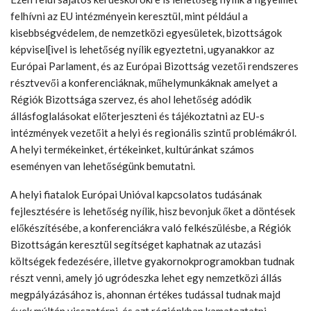
felhívni az EU intézményein keresztül, mint például a
kisebbségvédelem, de nemzetközi egyesületek, bizottságok
képvisel[ivel is lehetőség nyílik egyeztetni, ugyanakkor az
Európai Parlament, és az Európai Bizottság vezetői rendszeres
résztvevői a konferenciáknak, műhelymunkáknak amelyet a
Régiók Bizottsága szervez, és ahol lehetőség adódik
állásfoglalásokat előterjeszteni és tájékoztatni az EU-s
intézmények vezetőit a helyi és regionális szintű problémákról.
A helyi termékeinket, értékeinket, kultúránkat számos
eseményen van lehetőségünk bemutatni.
A helyi fiatalok Európai Unióval kapcsolatos tudásának
fejlesztésére is lehetőség nyílik, hisz bevonjuk őket a döntések
előkészítésébe, a konferenciákra való felkészülésbe, a Régiók
Bizottságán keresztül segítséget kaphatnak az utazási
költségek fedezésére, illetve gyakornokprogramokban tudnak
részt venni, amely jó ugródeszka lehet egy nemzetközi állás
megpályázásához is, ahonnan értékes tudással tudnak majd