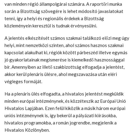
van minden régió állampolgárai számára. A raportőri munka
során a Bizottság szövegére is lehet módosító javaslatokat
tenni, így a helyi és regionális érdekek a Bizottság
közleményein keresztül is tudnak érvényesülni.
A jelentés elkészítését számos szakmai találkozó előzi meg úgy
helyi, mint nemzetközi szinten, ahol számos hasznos szakmai
kapcsolat alakulhat ki, régiók között párbeszéd illetve egymás
jó gyakorlatainak megismerése is kiemelkedő hasznossággal
bír. Amennyiben az illető szakbizottság elfogadja a jelentést,
akkor kerül plenáris ülésre, ahol megszavazása után eléri
végleges formáját.
Ha a plenáris ülés elfogadta, a hivatalos jelentést megküldik
minden európai intézménynek, és közzéteszik az Európai Unió
Hivatalos Lapjában. Ezen felül kiközlik a másik három európai
uniós intézménynek is, így bekerül a pályázati kiírásokba,
hivatalos programokba, a román jogrendbe, megjelenik a
Hivatalos Közlönyben.