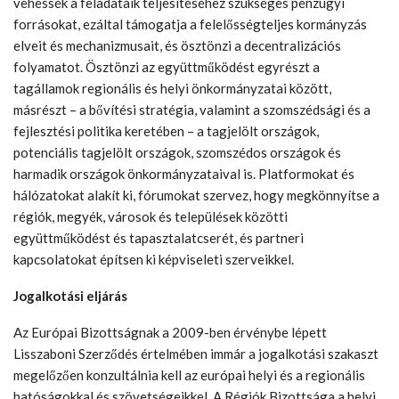
vehessék a feladataik teljesítéséhez szükséges pénzügyi
forrásokat, ezáltal támogatja a felelősségteljes kormányzás
elveit és mechanizmusait, és ösztönzi a decentralizációs
folyamatot. Ösztönzi az együttműködést egyrészt a
tagállamok regionális és helyi önkormányzatai között,
másrészt – a bővítési stratégia, valamint a szomszédsági és a
fejlesztési politika keretében – a tagjelölt országok,
potenciális tagjelölt országok, szomszédos országok és
harmadik országok önkormányzataival is. Platformokat és
hálózatokat alakít ki, fórumokat szervez, hogy megkönnyítse a
régiók, megyék, városok és települések közötti
együttműködést és tapasztalatcserét, és partneri
kapcsolatokat építsen ki képviseleti szerveikkel.
Jogalkotási eljárás
Az Európai Bizottságnak a 2009-ben érvénybe lépett
Lisszaboni Szerződés értelmében immár a jogalkotási szakaszt
megelőzően konzultálnia kell az európai helyi és a regionális
hatóságokkal és szövetségeikkel. A Régiók Bizottsága a helyi