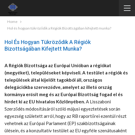
Home
Hol és hogyan tükröződik a Régiók Bizottságában kifejtett munka?
Hol És Hogyan Tükröződik A Régiók
Bizottságában Kifejtett Munka?
A Régiók Bizottsága az Európai Unióban a régiókat
(megyéket), településeket képviseli. A testület a régiók és
települések által kijelölt tagokból áll, országos
delegációkba szerveződve, amelyet az illető ország
kormánya erősít meg és az Európai Bizottság fogad el és
hirdet ki az EU hivatalos Közlönyében.
A Lisszaboni
Szerződés módosításáról szóló májusi egyeztetések során
egyezség született arról, hogy az RB raportőrei ezentúl részt
vehetnek az Európai Parlament (EP) szakbizottságainak
ülésein, és a konzultatív testület az EU egyféle szenátusaként