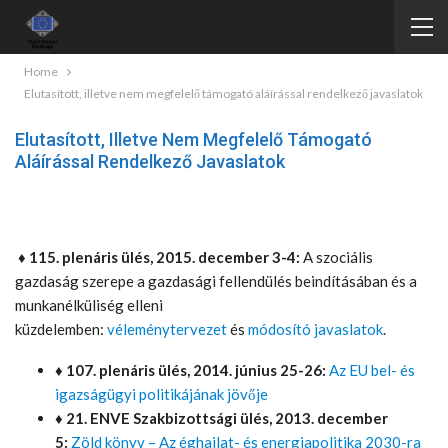
Home
Elutasított, illetve nem megfelelő támogató aláírással rendelkező javaslatok
Elutasított, Illetve Nem Megfelelő Támogató
Aláírással Rendelkező Javaslatok
♦
115. plenáris ülés, 2015. december 3-4:
A szociális
gazdaság szerepe a gazdasági fellendülés beindításában és a
munkanélküliség elleni
küzdelemben:
véleménytervezet
és
módosító javaslatok
.
♦ 107. plenáris ülés, 2014. június 25-26:
Az EU bel- és
igazságügyi politikájának jövője
♦ 21. ENVE Szakbizottsági ülés, 2013. december
5:
Zöld könyv – Az éghajlat- és energiapolitika 2030-ra