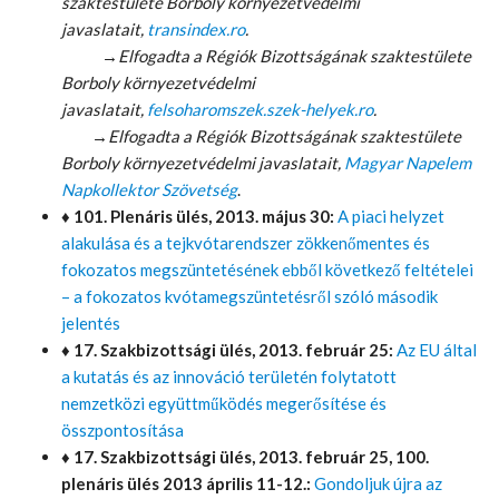
szaktestülete Borboly környezetvédelmi
javaslatait,
transindex.ro
.
→Elfogadta a Régiók Bizottságának szaktestülete
Borboly környezetvédelmi
javaslatait,
felsoharomszek.szek-helyek.ro
.
→Elfogadta a Régiók Bizottságának szaktestülete
Borboly környezetvédelmi javaslatait,
Magyar Napelem
Napkollektor Szövetség
.
♦ 101. Plenáris ülés, 2013. május 30:
A piaci helyzet
alakulása és a tejkvótarendszer zökkenőmentes és
fokozatos megszüntetésének ebből következő feltételei
– a fokozatos kvótamegszüntetésről szóló második
jelentés
♦
17. Szakbizottsági ülés, 2013. február 25:
Az EU által
a kutatás és az innováció területén folytatott
nemzetközi együttműködés megerősítése és
összpontosítása
♦
17. Szakbizottsági ülés, 2013. február 25, 100.
plenáris ülés 2013 április 11-12.:
Gondoljuk újra az