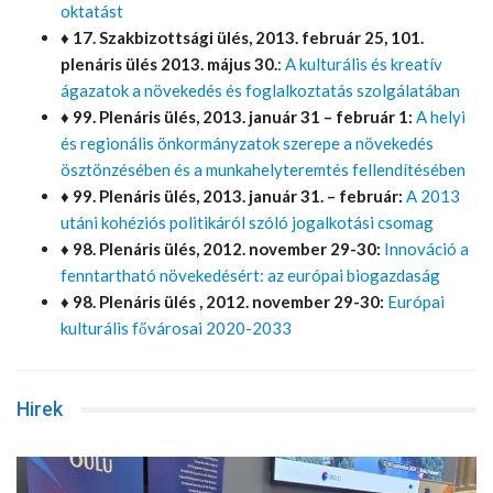
oktatást
♦
17. Szakbizottsági ülés, 2013. február 25, 101.
plenáris ülés 2013. május 30.
:
A kulturális és kreatív
ágazatok a növekedés és foglalkoztatás szolgálatában
♦ 99. Plenáris ülés, 2013. január 31 – február 1:
A helyi
és regionális önkormányzatok szerepe a növekedés
ösztönzésében és a munkahelyteremtés fellendítésében
♦ 99. Plenáris ülés, 2013. január 31. – február:
A 2013
utáni kohéziós politikáról szóló jogalkotási csomag
♦
98. Plenáris ülés, 2012. november 29-30:
Innováció a
fenntartható növekedésért: az európai biogazdaság
♦ 98. Plenáris ülés , 2012. november 29-30:
Európai
kulturális fővárosai 2020-2033
Hirek