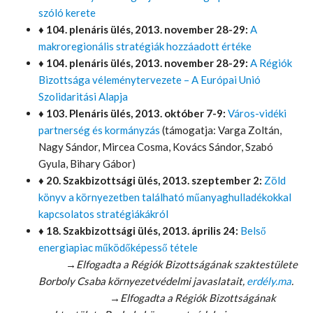
szóló kerete
♦ 104. plenáris ülés, 2013. november 28-29:
A
makroregionális stratégiák hozzáadott értéke
♦ 104. plenáris ülés, 2013. november 28-29:
A Régiók
Bizottsága véleménytervezete – A Európai Unió
Szolidaritási Alapja
♦ 103. Plenáris ülés, 2013. október 7-9:
Város-vidéki
partnerség és kormányzás
(támogatja: Varga Zoltán,
Nagy Sándor, Mircea Cosma, Kovács Sándor, Szabó
Gyula, Bihary Gábor)
♦
20. Szakbizottsági ülés, 2013. szeptember 2:
Zöld
könyv a környezetben található műanyaghulladékokkal
kapcsolatos stratégiákákról
♦
18. Szakbizottsági ülés, 2013. április 24:
Belső
energiapiac működőképesső tétele
→Elfogadta a Régiók Bizottságának szaktestülete
Borboly Csaba környezetvédelmi javaslatait,
erdély.ma
.
→Elfogadta a Régiók Bizottságának