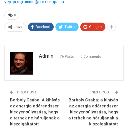
yep-programme@cor.europa.eu
0
Share
Facebook
Twitter
Google+
Admin
76 Posts
0 Comments
PREV POST
NEXT POST
Borboly Csaba: A kihívás
Borboly Csaba: a kihívás
az energia adórendszer
az energia adórendszer
kiegyensúlyozása, hogy
kiegyensúlyozása, hogy
a terhek ne háruljanak a
a terhek ne háruljanak a
kiszolgáltatott
kiszolgáltatott