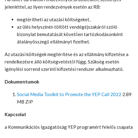
jelenléttel, az ilyen rendezvények esetén az RB:
megtérítheti az utazási költségeket,
az ülés helyszínén töltött vendégéjszakáról szóló
bizonylat bemutatását követően tartózkodásonként
átalányösszegű ellátmányt fizethet.
Az utazási költségek megtérítése és az ellátmány kifizetése a
rendelkezésre álló költségvetéstől függ. Szükség esetén
igénylési sorrend szerinti kifizetési rendszer alkalmazható.
Dokumentumok
Social Media Toolkit to Promote the YEP Call 2022
2.89
MB ZIP
Kapcsolat
a Kommunikációs Igazgatóság YEP programért felelős csapata