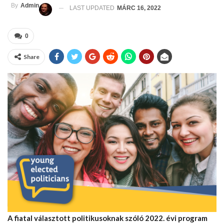
By
Admin
LAST UPDATED
MÁRC 16, 2022
0
Share
A fiatal választott politikusoknak szóló 2022. évi program