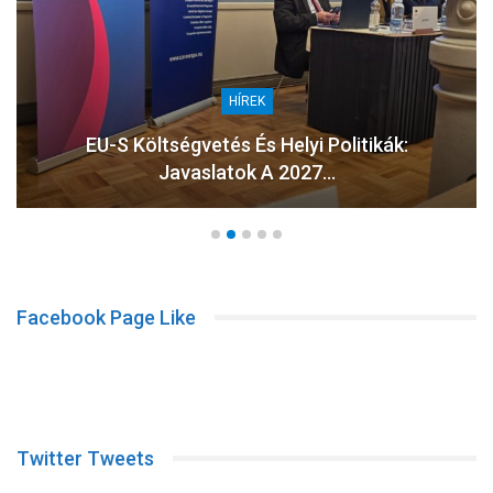
HÍREK
EU-S Költségvetés És Helyi Politikák:
Javaslatok A 2027…
Facebook Page Like
Twitter Tweets