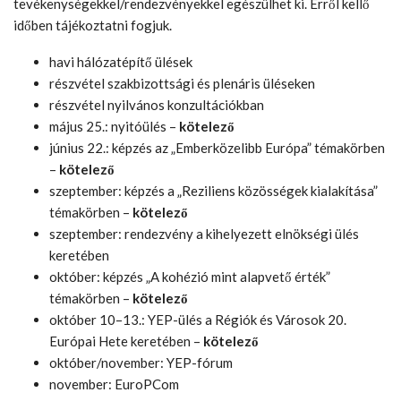
tevékenységekkel/rendezvényekkel egészülhet ki. Erről kellő
időben tájékoztatni fogjuk.
havi hálózatépítő ülések
részvétel szakbizottsági és plenáris üléseken
részvétel nyilvános konzultációkban
május 25.: nyitóülés –
kötelező
június 22.: képzés az „Emberközelibb Európa” témakörben
–
kötelező
szeptember: képzés a „Reziliens közösségek kialakítása”
témakörben –
kötelező
szeptember: rendezvény a kihelyezett elnökségi ülés
keretében
október: képzés „A kohézió mint alapvető érték”
témakörben –
kötelező
október 10–13.: YEP-ülés a Régiók és Városok 20.
Európai Hete keretében –
kötelező
október/november: YEP-fórum
november: EuroPCom