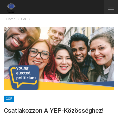
Home
Cor
COR
Csatlakozzon A YEP-Közösséghez!