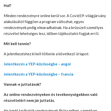
Hol?
Minden rendezvényre online kerül sor. A Covid19-világjárvány
alakulásától függően a program változhat, egyes
rendezvények pedig elmaradhatnak. Ha a brüsszeli személyes
részvétel lehetséges lesz, időben tájékoztatni fogjuk erről.
Mit kell tennie?
A jelentkezéshez ki kell töltenie a következő űrlapot:
Jelentkezés a YEP-közösségbe – angol
Jelentkezés a YEP-közösségbe – francia
Vannak-e juttatások?
Az online rendezvényeken és tevékenységekben való
részvételért nem jár juttatás.
Ha ismét tarthatók rendezvények Brüsszelben, személyes