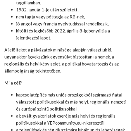
tagállamban,
1982. január 1-je után született,
nem tagja vagy póttagja az RB-nek,
jó angol vagy francia nyelvtudással rendelkezik,
kitölti és legkésőbb 2022. április 8-ig benyújtja a
jelentkezési lapot.
A jelölteket a pályázatok minősége alapján választjuk ki,
ugyanakkor igyekszünk egyensúlyt biztosítani a nemek, a
regionális és helyi képviselet, a politikai hovatartozás és az
állampolgárság tekintetében.
Mi a cél?
kapcsolatépítés más uniós országokból származó fiatal
választott politikusokkal és más helyi, regionális, nemzeti
és európai szintű politikusokkal
a bevált gyakorlatok cseréje más helyi és regionális
politikusokkal a YEPcommunity.eu-n keresztül
a települések és régiók számára kínált uniós lehetőségek