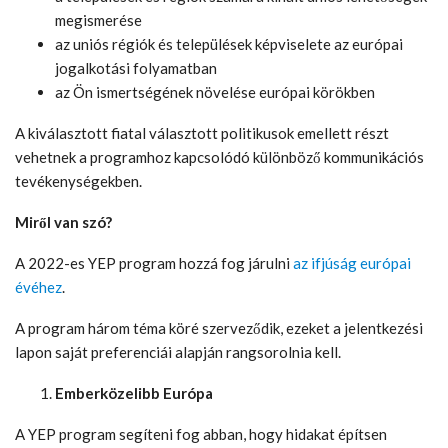
megismerése
az uniós régiók és települések képviselete az európai
jogalkotási folyamatban
az Ön ismertségének növelése európai körökben
A kiválasztott fiatal választott politikusok emellett részt
vehetnek a programhoz kapcsolódó különböző kommunikációs
tevékenységekben.
Miről van szó?
A 2022-es YEP program hozzá fog járulni
az ifjúság európai
évéhez
.
A program három téma köré szerveződik, ezeket a jelentkezési
lapon saját preferenciái alapján rangsorolnia kell.
Emberközelibb Európa
A YEP program segíteni fog abban, hogy hidakat építsen