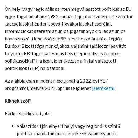
Ön helyi vagy regionális szinten megválasztott politikus az EU
egyik tagállamában? 1982. január 1-je után született? Szeretne
kapcsolatokat építeni, bevált gyakorlatokat cserélni,
információkat szerezni az uniós jogszabályokról és az uniós
finanszírozási lehetőségekről? Kész hozzájárulni a Régiók
Európai Bizottsága munkájához, valamint találkozni és vitát
folytatni RB-tagokkal és más helyi, regionális és európai
politikusokkal? Ha igen, jelentkezzen a fiatal választott
politikusok (YEP) hálózatába!
Az alábbiakban mindent megtudhat a 2022. évi YEP
programról, melyre 2022. április 8-ig lehet
jelentkezni
.
Kiknek szól?
Bárki jelentkezhet, aki:
választás útján elnyert helyi vagy regionális szintű
politikai mandátummal rendelkezik valamely uniós