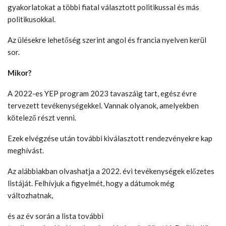
gyakorlatokat a többi fiatal választott politikussal és más
politikusokkal.
Az ülésekre lehetőség szerint angol és francia nyelven kerül
sor.
Mikor?
A 2022-es YEP program 2023 tavaszáig tart, egész évre
tervezett tevékenységekkel. Vannak olyanok, amelyekben
kötelező részt venni.
Ezek elvégzése után további kiválasztott rendezvényekre kap
meghívást.
Az alábbiakban olvashatja a 2022. évi tevékenységek előzetes
listáját. Felhívjuk a figyelmét, hogy a dátumok még
változhatnak,
és az év során a lista további