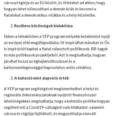
városa/régiója és az EU között, és ötleteket ad ahhoz, hogy
hogyan lehet előmozdítani a demokráciát és bevonni a
fiatalokat a demokratikus vitákba és a helyi közéletbe.
Reziliens közösségek kialakítása
Ebben a témakörben a YEP program mélyebb betekintést nyújt
az európai zöld megállapodásba; itt inspirálhat másokat és Ön
is inspirációt kaphat a fiatal választott politikusok, RB-tagok
és más politikusok projektjeiből. Azt is megtudhatja, hogyan
járulhat hozzá az éghajlatváltozással és a
karbonsemlegességgel kapcsolatos uniós célokhoz.
A kohézió mint alapvető érték
A YEP program segítségével megismerkedhet a helyi és
regionális önkormányzatoknak nyújtott finanszírozási
lehetőségekkel, megtudhatja, hogy a kohéziós politika hogyan
segítheti elő a Covid19-válságból való kilábalást, valamint
városa és régiója fejlődését, és megoszthatja a bevált