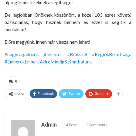
alpolgármestereknek a segítséget.
De legjobban Önöknek köszönöm, a közel 103 ezres követő
bázisomnak, hogy hisznek bennem és ezzel is segítik a
munkámat!
Előre megyünk, innen már vissza nem lehet!
#nagyragadozók
#jelentés
#Brüsszel
#RégiókBizottsága
#EmberekEmbereAkireMindigSzámíthatunk
0
Share
Facebook
Twitter
Google+
Admin
14 Posts
0 Comments