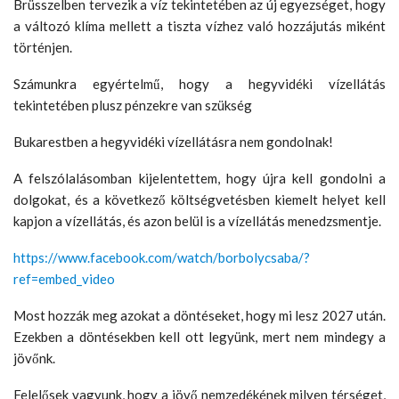
Brüsszelben tervezik a víz tekintetében az új egyezséget, hogy
a változó klíma mellett a tiszta vízhez való hozzájutás miként
történjen.
Számunkra egyértelmű, hogy a hegyvidéki vízellátás
tekintetében plusz pénzekre van szükség
Bukarestben a hegyvidéki vízellátásra nem gondolnak!
A felszólalásomban kijelentettem, hogy újra kell gondolni a
dolgokat, és a következő költségvetésben kiemelt helyet kell
kapjon a vízellátás, és azon belül is a vízellátás menedzsmentje.
https://www.facebook.com/watch/borbolycsaba/?
ref=embed_video
Most hozzák meg azokat a döntéseket, hogy mi lesz 2027 után.
Ezekben a döntésekben kell ott legyünk, mert nem mindegy a
jövőnk.
Felelősek vagyunk, hogy a jövő nemzedékének milyen térséget,