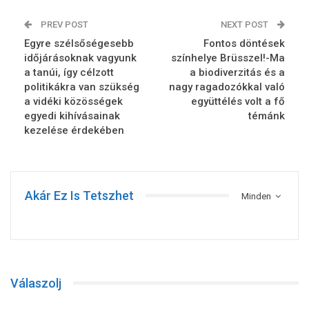
PREV POST
NEXT POST
Egyre szélsőségesebb
Fontos döntések
időjárásoknak vagyunk
színhelye Brüsszel!-Ma
a tanúi, így célzott
a biodiverzitás és a
politikákra van szükség
nagy ragadozókkal való
a vidéki közösségek
együttélés volt a fő
egyedi kihívásainak
témánk
kezelése érdekében
Akár Ez Is Tetszhet
Minden
Válaszolj