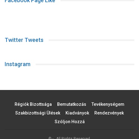
Facebook Page Like
Twitter Tweets
Instagram
Régiók Bizottsága
Bemutatkozás
Tevékenységem
Szakbizottsági Ülések
Kiadványok
Rendezvények
Szóljon Hozzá
© - . All Rights Reserved.