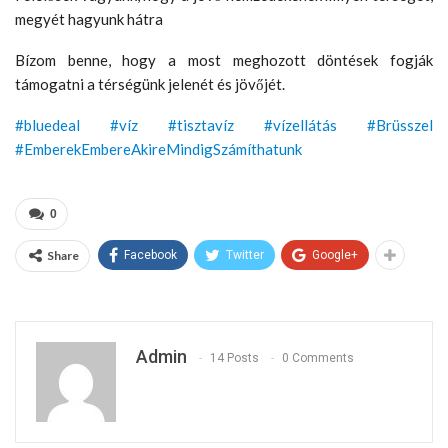
megyét hagyunk hátra
Bízom benne, hogy a most meghozott döntések fogják
támogatni a térségünk jelenét és jövőjét.
#bluedeal
#víz
#tisztavíz
#vízellátás
#Brüsszel
#EmberekEmbereAkireMindigSzámíthatunk
0
Share
Facebook
Twitter
Google+
Admin
14 Posts
0 Comments