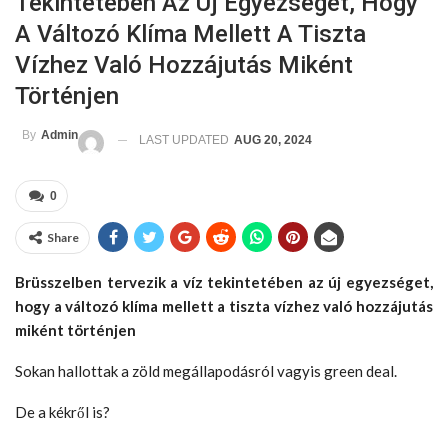
Tekintetében Az Új Egyezséget, Hogy
A Változó Klíma Mellett A Tiszta
Vízhez Való Hozzájutás Miként
Történjen
By
Admin
LAST UPDATED
AUG 20, 2024
0
Share
Brüsszelben tervezik a víz tekintetében az új egyezséget,
hogy a változó klíma mellett a tiszta vízhez való hozzájutás
miként történjen
Sokan hallottak a zöld megállapodásról vagyis green deal.
De a kékről is?