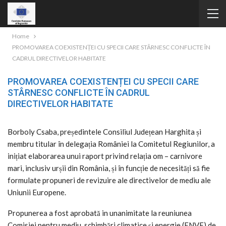
Home
PROMOVAREA COEXISTENȚEI CU SPECII CARE STÂRNESC CONFLICTE ÎN
CADRUL DIRECTIVELOR HABITATE
PROMOVAREA COEXISTENȚEI CU SPECII CARE
STÂRNESC CONFLICTE ÎN CADRUL
DIRECTIVELOR HABITATE
Borboly Csaba, președintele Consiliul Județean Harghita și
membru titular în delegația României la Comitetul Regiunilor, a
inițiat elaborarea unui raport privind relația om – carnivore
mari, inclusiv urșii din România, și în funcție de necesități să fie
formulate propuneri de revizuire ale directivelor de mediu ale
Uniunii Europene.
Propunerea a fost aprobată in unanimitate la reuniunea
Comisiei pentru mediu, schimbări climatice și energie (ENVE) de