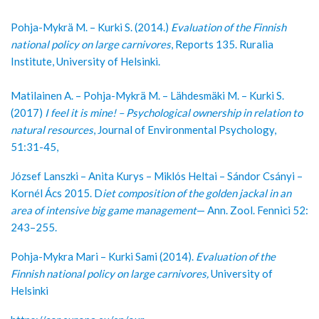
Pohja-Mykrä M. – Kurki S. (2014.)
Evaluation of the Finnish
national policy on large carnivores
, Reports 135. Ruralia
Institute, University of Helsinki.
Matilainen A. – Pohja-Mykrä M. – Lähdesmäki M. – Kurki S.
(2017)
I feel it is mine! – Psychological ownership in relation to
natural resources
, Journal of Environmental Psychology,
51:31-45,
József Lanszki – Anita Kurys – Miklós Heltai – Sándor Csányi –
Kornél Ács 2015. D
iet composition of the golden jackal in an
area of intensive big game management
— Ann. Zool. Fennici 52:
243–255.
Pohja-Mykra Mari – Kurki Sami (2014).
Evaluation of the
Finnish national policy on large carnivores,
University of
Helsinki