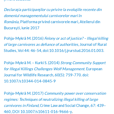
Declaraţia participanţilor cu privire la evoluţiile recente din
domeniul managementului carnivorelor mari în
România,
Platforma privind carnivorele mari, Atelierul din
Bucureşti, iunie 2017
Pohja-Mykrä M. (2016)
Felony or act of justice? – Illegal killing
of large carnivores as defiance of authorities
, Journal of Rural
Studies, Vol 44: 46-54, doi:10.1016/j.jrurstud.2016.
01.003.
Pohja-Mykrä M. – Kurki S. (2014)
Strong Community Support
for Illegal Killings Challenges Wolf Management
. European
Journal for Wildlife Research, 60(5): 759-770. doi:
10.1007/s10344-014-0845-9
Pohja-Mykrä M. (2017)
Community power over conservation
regimes: Techniques of neutralizing illegal killing of large
carnivores in Finland
, Crime Law and Social Change,
67: 439–
460, DOI 10.1007/s10611-016-9666-y
.