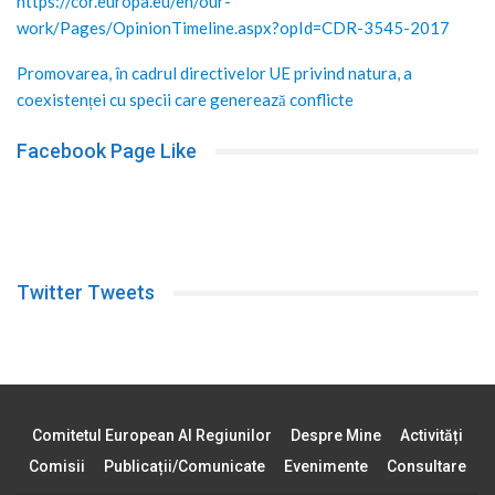
https://cor.europa.eu/en/our-
work/Pages/OpinionTimeline.aspx?opId=CDR-3545-2017
Promovarea, în cadrul directivelor UE privind natura, a
coexistenței cu specii care generează conflicte
Facebook Page Like
Twitter Tweets
Comitetul European Al Regiunilor
Despre Mine
Activități
Comisii
Publicații/comunicate
Evenimente
Consultare