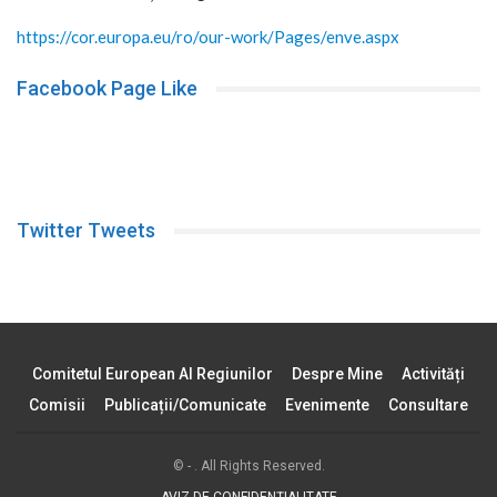
https://cor.europa.eu/ro/our-work/Pages/enve.aspx
Facebook Page Like
Twitter Tweets
Comitetul European Al Regiunilor
Despre Mine
Activități
Comisii
Publicații/comunicate
Evenimente
Consultare
© - . All Rights Reserved.