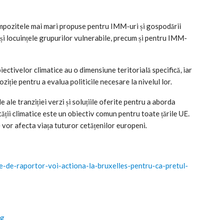
mpozitele mai mari propuse pentru IMM-uri și gospodării
l și locuințele grupurilor vulnerabile, precum și pentru IMM-
ctivelor climatice au o dimensiune teritorială specifică, iar
oziție pentru a evalua politicile necesare la nivelul lor.
 ale tranziției verzi și soluțiile oferite pentru a aborda
ății climatice este un obiectiv comun pentru toate țările UE.
 vor afecta viața tuturor cetățenilor europeni.
te-de-raportor-voi-actiona-la-bruxelles-pentru-ca-pretul-
og