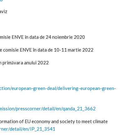
aviz
omisie ENVE în data de 24 noiembrie 2020
 de comisie ENVE în data de 10-11 martie 2022
în primăvara anului 2022
-action/european-green-deal/delivering-european-green-
mmission/presscorner/detail/en/qanda_21_3662
rmation of EU economy and society to meet climate
orner/detail/en/IP_21_3541