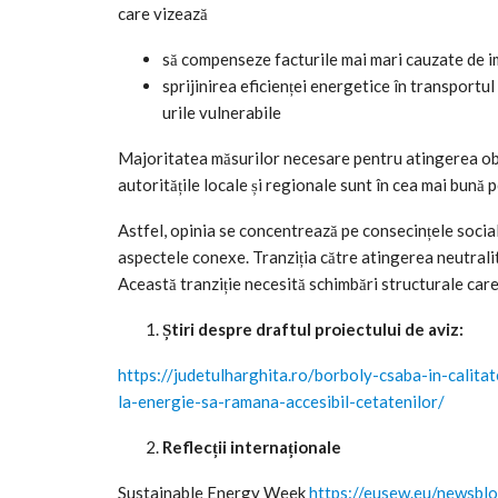
care vizează
să compenseze facturile mai mari cauzate de i
sprijinirea eficienței energetice în transportu
urile vulnerabile
Majoritatea măsurilor necesare pentru atingerea obie
autoritățile locale și regionale sunt în cea mai bună p
Astfel, opinia se concentrează pe consecințele sociale
aspectele conexe. Tranziția către atingerea neutralit
Această tranziție necesită schimbări structurale care
Știri despre draftul proiectului de aviz:
https://judetulharghita.ro/borboly-csaba-in-calita
la-energie-sa-ramana-accesibil-cetatenilor/
Reflecții internaționale
Sustainable Energy Week
https://eusew.eu/newsbl