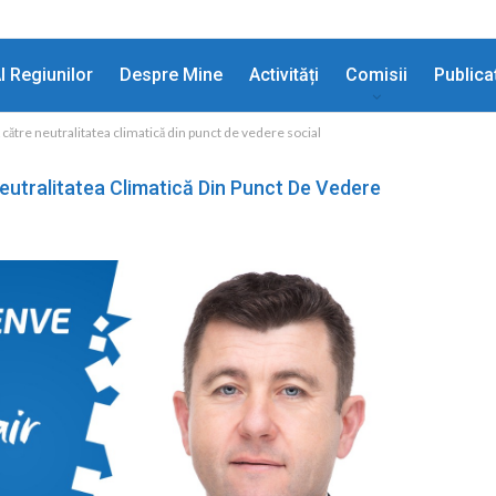
l Regiunilor
Despre Mine
Activități
Comisii
Publica
ă către neutralitatea climatică din punct de vedere social
Neutralitatea Climatică Din Punct De Vedere