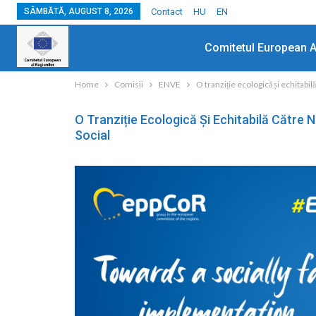
SÂMBĂTĂ, AUGUST 8, 2026
Contact
HU
EN
Comitetul European A
Home
Comisii
ENVE
O tranziție ecologică și echitabil
O Tranziție Ecologică Și Echitabilă Către 
Social