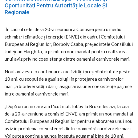
Oportunități Pentru Autoritățile Locale Și
Regionale
În cadrul celei de-a 20-a reuniuni a Comisiei pentru mediu,
schimbări climatice și energie (ENVE) din cadrul Comitetului
European al Regiunilor, Borboly Csaba, președintele Consiliului
Județean Harghita, a primit un nou mandat pentru realizarea
unui aviz privind coexistența dintre oameni și carnivorele mari.
Noul aviz este o continuare a activității președintelui, de peste
10 ani, cu scopul de a găsi soluții în protejarea carnivorelor
mari, a biodiversității dar și asigurarea unei coexistențe pașnice
între oameni și carnivorele mari.
„După un an în care am făcut mult lobby la Bruxelles azi, la cea
de-a 20-a reuniune a comisiei ENVE, am primit un nou mandat al
Comitetului European al Regiunilor pentru elaborarea unui nou
aviz în problema coexistenței dintre oameni și carnivorele mari.
Voi putea continua munca începută acum mai bine de 10 ani,