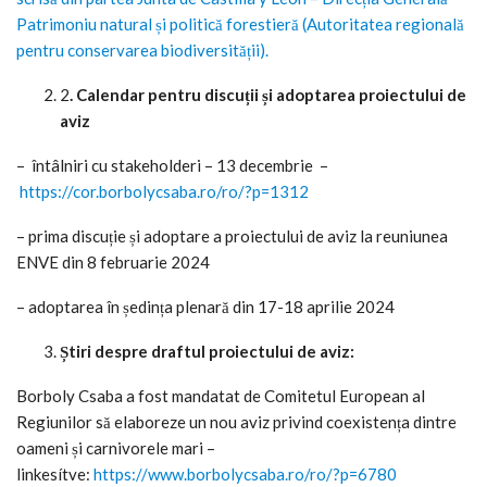
Patrimoniu natural și politică forestieră (Autoritatea regională
pentru conservarea biodiversității).
2
. Calendar pentru discuții și adoptarea proiectului de
aviz
– întâlniri cu stakeholderi – 13 decembrie –
https://cor.borbolycsaba.ro/ro/?p=1312
– prima discuție și adoptare a proiectului de aviz la reuniunea
ENVE din 8 februarie 2024
– adoptarea în ședința plenară din 17-18 aprilie 2024
Știri despre draftul proiectului de aviz:
Borboly Csaba a fost mandatat de Comitetul European al
Regiunilor să elaboreze un nou aviz privind coexistența dintre
oameni și carnivorele mari –
linkesítve:
https://www.borbolycsaba.ro/ro/?p=6780