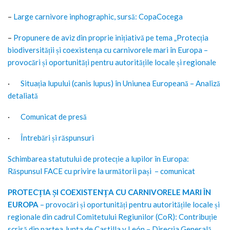
–
Large carnivore inphographic, sursă: CopaCocega
–
Propunere de aviz din proprie inițiativă pe tema „Protecția
biodiversității și coexistența cu carnivorele mari în Europa –
provocări și oportunități pentru autoritățile locale și regionale
·
Situația lupului (canis lupus) în Uniunea Europeană – Analiză
detaliată
·
Comunicat de presă
·
Întrebări și răspunsuri
Schimbarea statutului de protecție a lupilor în Europa:
Răspunsul FACE cu privire la următorii pași – comunicat
PROTECȚIA ȘI COEXISTENȚA CU CARNIVORELE MARI ÎN
EUROPA
– provocări și oportunități pentru autoritățile locale și
regionale din cadrul Comitetului Regiunilor (CoR): Contribuție
scrisă din partea Junta de Castilla y León – Direcția Generală