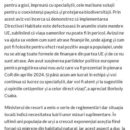
pentru a găsi, împreună cu specialiștii, cele mai bune soluții
pentru o coexistență pașnică și protejarea biodiversității. Prin
acest aviz voi încerca să demonstrez că implementarea
Directivei Habitate este defectuoasă în anumite state membre
UE, subliniind că viața oamenilor nu poate fi în pericol. Avizul ne
va ajuta sa vedem cum sunt atrase finanțările, unde ajung și cum
pot fi folosite pentru efect real pozitiv asupra populației, unde
nu se atrag toate formele de finanțare din partea UE și de ce nu
sunt atrase. Am avut susținerea partidelor politice europene
pentru pregătirea unui nou aviz care va fi prezentat în plenara
CoR din aprilie 2024. Și până acum am lucrat în echipă și voi
continua să lucrez cu specialiștii, dar voi fi atent și la sugestiile
și opiniile cetățenilor și a celor direct vizați”, a apreciat Borboly
Csaba.
Ministerul de resort a emis o serie de reglementări dar situația
locală indică necesitatea luării unor măsuri suplimentare. În
ultimii ani populația de urși a crescut exponențial aceștia fiind
forțați să migreze din habitatul natural, iar acest aspect a dus la