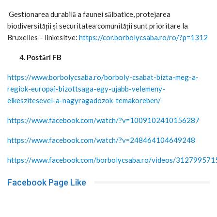
Gestionarea durabilă a faunei sălbatice, protejarea
biodiversității și securitatea comunității sunt prioritare la
Bruxelles – linkesítve:
https://cor.borbolycsaba.ro/ro/?p=1312
Postări FB
https://www.borbolycsaba.ro/borboly-csabat-bizta-meg-a-
regiok-europai-bizottsaga-egy-ujabb-velemeny-
elkeszitesevel-a-nagyragadozok-temakoreben/
https://www.facebook.com/watch/?v=1009102410156287
https://www.facebook.com/watch/?v=248464104649248
https://www.facebook.com/borbolycsaba.ro/videos/31279957
Facebook Page Like