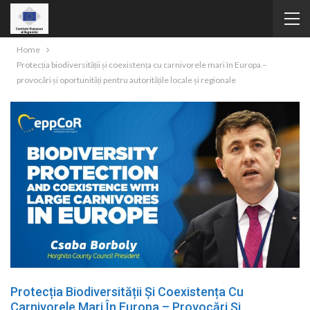
Home
Protecția biodiversității și coexistența cu carnivorele mari în Europa –
provocări și oportunități pentru autoritățile locale și regionale
Protecția Biodiversității Și Coexistența Cu
Carnivorele Mari În Europa – Provocări Și