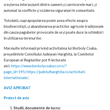
creșterea interacțiunii dintre oameni și carnivorele mari, și
automat la conflicte și scăderea siguranței în comunitate.
Totodată, suprapopularea poate avea efecte asupra
biodiversității, și abandonarea practicilor agricole tradiționale
din cauza pagubelor provocate de urși poate duce la schimbări
în utilizarea terenurilor.
Mai multe informații privind activitatea lui Borboly Csaba,
președintele Consiliului Județean Harghita, la Comitetul
European al Regiunilor pot fi lecturate
aici:
https://www.borbolycsaba.ro/ro/?
page_id=195
;
https://judetulharghita.ro/activitati-
internationale/
.
AVIZ APROBAT
Proiect de aviz
Studii, documente de lucru: